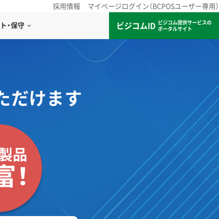
採用情報
マイページログイン（BCPOSユーザー専用）
ビジコム提供サービスの
ビジコムID
ト・保守
ポータルサイト
ただけます
製品
富！