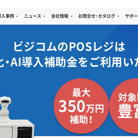
導入事例
ニュース
会社情報
お問合せ・カタログ
サポー
ビジコムのPOSレジは
化・AI導入補助金をご利用い
最大
対象
350
豊
万円
補助！