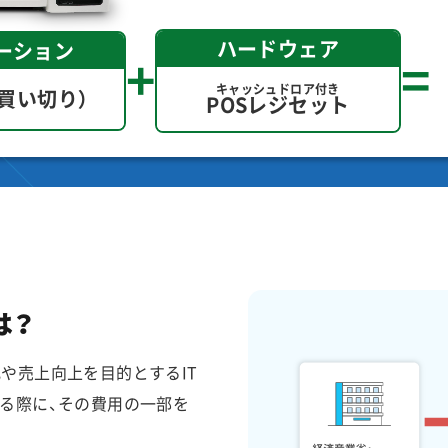
ハードウェア
ーション
+
=
キャッシュドロア付き
（買い切り）
POSレジセット
は？
や売上向上を目的とするIT
する際に、その費用の一部を