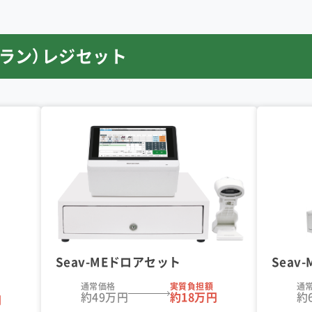
プラン）レジセット
Seav-MEドロアセット
Seav
通常価格
実質負担額
通
約49万円
約18万円
約
円