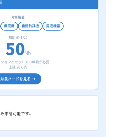
請
対象製品
券売機
自動釣銭機
周辺機器
補助率（1/2）
50
%
ーションとセットでの申請が必要
上限 20万円
対象ハードを見る →
のみ申請可能です。