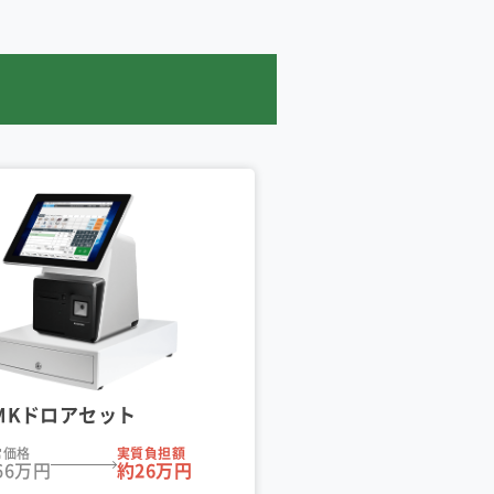
-MKドロアセット
常価格
実質負担額
66万円
約26万円