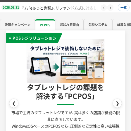
2026.07.31
一覧
っと免税」、リファンド方式に対応したWindows版アプリ最新バージョンを提
❮
❯
決算キャンペーン
選ばれる理由
免税システム
AI導入補
PCPOS
POSレジソリューション
タブレットレジの課題を
解決する「PCPOS」
❮
❯
市場で主流のタブレットレジですが、実は多くの店舗が機能の限
界に直面しています。
WindowsOSベースのPCPOSなら、圧倒的な安定性と高い拡張性