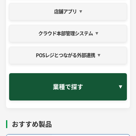
タブレットやスマホ、PC、決済端末で利用できるクラウド型
お客様のスマホで注文できるモバイルオーダーシステム
店舗アプリ
POSレジ。
決済端末一体型POSレジ
リアレジ for 決済端末
1台で多様な決済手段に対応。様々な決済端末で使えるPOS
クラウド本部管理システム
レジ
免税電子化システム
eあっと免税
インバウンド観光客の免税手続きを電子化
POSレジとつながる外部連携
店舗アプリ
ハンディ型POSレジ
みせめぐ
HD-POS
無料でお店のページ作成やプッシュ通知、デジタル会員証の
持ち運び可能なハンディターミナル型POSシステム
発行が可能な店舗アプリ
クラウド本部管理システム
TenpoVisor
業種で探す
各店舗のPOSデータをクラウドに集約し、売上や在庫などを
リアルタイムに管理
パスポートデータ保存システム
決済ソリューション
あっとパスポート
POSレジと連携し、クレジット決済やスマホ決済など多様な
パスポートの画像と文字情報を約1秒で安全に保管できるシ
キャッシュレス決済手段を利用可能
ステム
おすすめ製品
レジアプリ
LINEミニアプリ
あっと決済
みせめぐMini