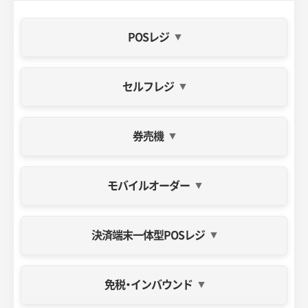
POSレジ
セルフレジ
券売機
オールインワンPOSレジ
BCPOS
販売・在庫・顧客管理が可能な多機能POSレジ
モバイルオーダー
セルフレジ
フルセルフレジ/セミセルフレジ
お客様自身ですべての会計を完了または、スタッフがスキャ
決済端末一体型POSレジ
ン、お客様が精算を行う自動釣銭機連携レジ
リアレジ券売機
飲食店の券売機や受付などに活用できるキオスク端末ソリュ
ーション
免税・インバウンド
クラウドPOSレジ
モバイルオーダー
リアレジ
みせめぐオーダー