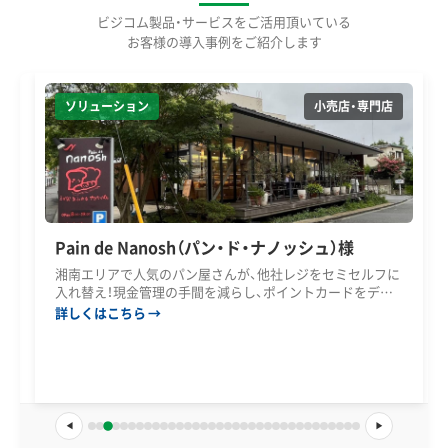
ビジコム製品・サービスをご活用頂いている
お客様の導入事例をご紹介します
ハードウェア
タッチパネルPC
キオスク端末
甑島商船株式会社 様
島民の生活と観光客の旅を支える乗船手続きが、大画面のタ
ッチパネル発券機でよりスムーズに！
詳しくはこちら
◀
▶