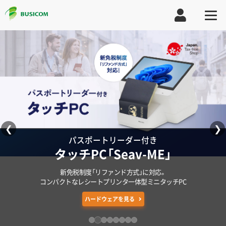
❮
❯
様々なデバイスに対応した
店舗DXを実現する
無料ではじめる
データ連携で店舗経営を効率化
パスポートリーダー付き
現場の入力DXを極める
新制度に対応
新CM公開中
オールインワンPOSレジ
クラウドPOSレジ
店舗アプリ
ビジコムが動けば、笑顔がひろがる。
クラウド店舗本部管理システム
タッチPC「Seav-ME」
業務用ハードウェア
免税電子化システム
タブレットやスマホ、PC、決済端末、券売機など
売上/在庫/顧客管理やLINEミニアプリと
お店ページ作成やプッシュ通知配信、
2026年11月に実施される免税制度の改正にも対応。
リアルタイムで店舗のデータをクラウド一元管理。
あらゆる現場のDX・業務効率化を支援。
新免税制度「リファンド方式」に対応。
お店の笑顔をひろげる、店舗DXを。
デジタル会員証発行、POS連携が可能なスマホアプリ
ありとあらゆる使い方ができるPOSレジ
連携可能なオールインワンPOSレジ
お店とお客様の幸せな未来を描き、街を元気にしていきます。
タッチPC、モバイルターミナルなど幅広いラインアップ
売上・在庫管理を実現し、ビジネスのDXを推進します。
コンパクトなレシートプリンタ一体型ミニタッチPC
POSレジ連携可能な免税システム
POSレジを見る
POSレジを見る
店舗アプリを見る
クラウド本部管理システムを見る
ハードウェアを見る
ハードウェアを見る
免税システムを見る
業種別に探す
CM特設ページ
券売機・セルフレジを見る
LINE連携について
POSレジセット一覧