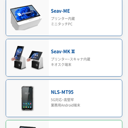
金額入力と部門選択で簡単に販売できる無料レジアプリ
初期費用・月額料金なしで使えるデジタル会員証LINEミニア
Seav-ME
プリ
プリンター内蔵
ミニタッチPC
外部システム・API連携
会計ソフトやECサイトなど外部システムとのAPI連携によ
り、POSレジの売上情報などを自動で取り込み可能
Seav-MKⅡ
プリンター・スキャナ内蔵
キオスク端末
NLS-MT95
5G対応・高堅牢
業務用Android端末