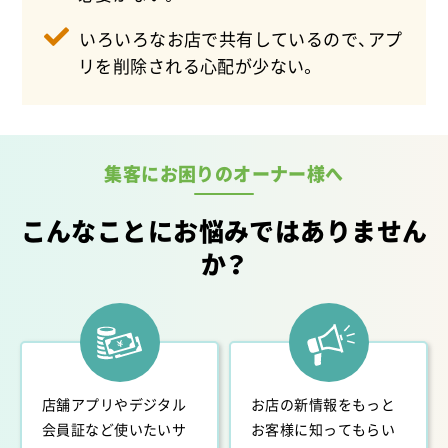
2026.01
本厚木かしわぎ整体院様のサービスがスタートしま
いろいろなお店で共有しているので、アプ
した。
リを削除される心配が少ない。
2026.01
取手東整骨院様のサービスがスタートしました。
2026.01
美容カイロ×ドライヘッドスパ Michell【ミシェル】
集客にお困りのオーナー様へ
様のサービスがスタートしました。
2026.01
こんなことにお悩みではありません
新宿イーストサイドたけうち内科様のサービスがス
か？
タートしました。
2026.01
カルダモン様のサービスがスタートしました。
2026.01
麻雀ナミ様のサービスがスタートしました。
店舗アプリやデジタル
お店の新情報をもっと
2026.01
会員証など使いたいサ
お客様に知ってもらい
アミューズメントカジノバーJACKPOT様のサービス