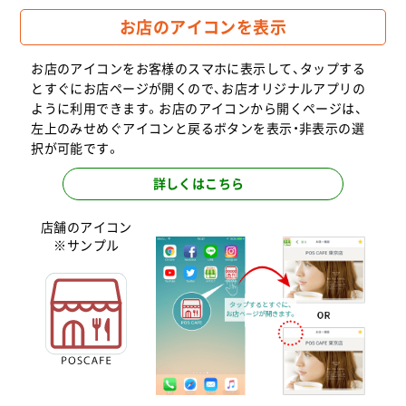
2025.09
お店のアイコンを表示
そばと天ぷら石楽大手町店様のサービスがスタート
しました。
お店のアイコンをお客様のスマホに表示して、タップする
2025.09
とすぐにお店ページが開くので、お店オリジナルアプリの
ケミチプ京都本店様のサービスがスタートしまし
ように利用できます。お店のアイコンから開くページは、
た。
左上のみせめぐアイコンと戻るボタンを表示・非表示の選
択が可能です。
2025.09
Bar Finesse様のサービスがスタートしました。
詳しくはこちら
2025.09
Parfait de Merrily様のサービスがスタートしまし
店舗のアイコン
た。
※サンプル
2025.09
パティスリー＆カフェデリーモ 麻布台ヒルズ店様の
サービスがスタートしました。
2025.09
手打ちそば そばしき 紀尾井町店様のサービスがスタ
ートしました。