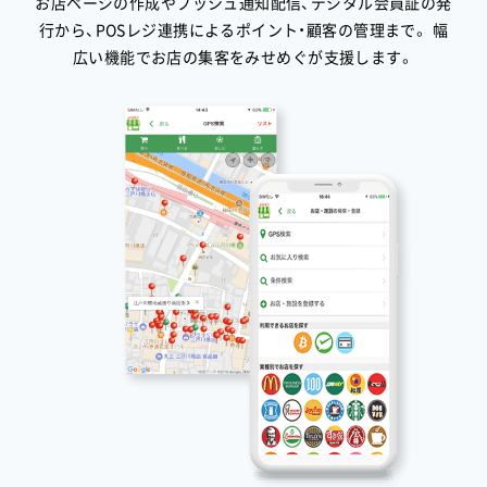
お店ページの作成やプッシュ通知配信、デジタル会員証の発
2025.12
行から、POSレジ連携によるポイント・顧客の管理まで。
幅
シーシャカフェぷかり様のサービスがスタートしま
広い機能でお店の集客をみせめぐが支援します。
した。
2025.12
Lil.OFF-PRICE STOREなんば店様のサービスがスタ
ートしました。
2025.12
Dining Bar Tee'z様のサービスがスタートしまし
た。
2025.12
日和商事様のサービスがスタートしました。
2025.11
【デジタル会員証】ZWILLING/STAUB三井アウトレッ
トパーク岡崎店様のサービスがスタートしました。
（計43店舗）
2025.11
【デジタル会員証】RISLEY SHOP 代官山店様のサービ
スがスタートしました。（計10店舗）