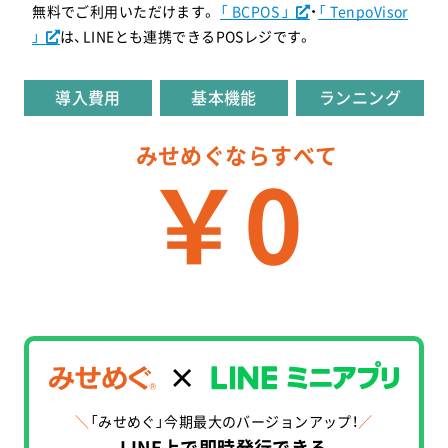
無料でご利用いただけます。
「 BCPOS 」
・
「 TenpoVisor
」
は、LINEとも連携できるPOSレジです。
導入費用
基本機能
ランニング
みせめぐならすべて
￥0
＼
「みせめぐ」今期最大のバージョンアップ！
／
LINE上で即時発行できる