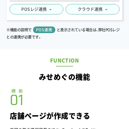
2025.11
POSレジ連携
クラウド連携
Sake Bank HIROSHIMA様のサービスがスタートし
ました。
2025.11
※機能の説明で
POS連携
と表示されている場合は、弊社POSレジ
こころあ様のサービスがスタートしました。
との連携が必要です。
2025.11
hug life beauty salon様のサービスがスタートしま
した。
FUNCTION
2025.11
ANGEAME様のサービスがスタートしました。
みせめぐの機能
2025.11
福祉タクシーくじら様のサービスがスタートしまし
た。
2025.11
こはく整体院様のサービスがスタートしました。
店舗ページが作成できる
2025.11