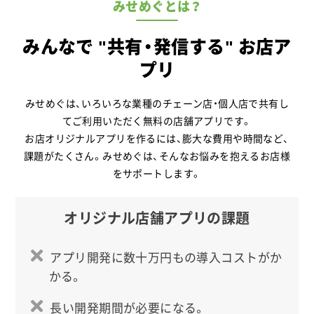
株式会社ワールドプラス様のサービスがスタートし
みせめぐとは？
ました。
2026.02
みんなで "共有・発信する" お店ア
Hills bowl様のサービスがスタートしました。
プリ
2026.02
マハイースク様のサービスがスタートしました。
みせめぐは、いろいろな業種のチェーン店・個人店で共有し
2026.02
てご利用いただく無料の店舗アプリです。
オステオパシー整体院 トラスト様のサービスがスタ
お店オリジナルアプリを作るには、膨大な費用や時間など、
ートしました。
課題がたくさん。みせめぐは、そんなお悩みを抱えるお店様
2026.02
をサポートします。
アロマオイルリンパケアサロンCielo Blu様のサービ
スがスタートしました。
オリジナル店舗アプリの課題
2026.02
ふじみキリスト教会様のサービスがスタートしまし
アプリ開発に数十万円もの導入コストがか
た。
かる。
2026.02
合同会社ラボーゼ・トレック様のサービスがスタート
長い開発期間が必要になる。
しました。