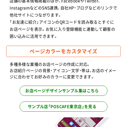
店舗の基本情報掲載のほか、FacebookやTwitter、
ピカまる本舗様のサービスがスタートしました。
InstagramなどのSNS連携、自社HP・ブログなどのリンクで
2025.11
他社サイトにつながります。
山藤様のサービスがスタートしました。
「お友達に紹介」アイコンのQRコードを読み取るとすぐに
2025.11
お店ページを表示。お気に入り登録機能と連動して顧客の
Shisha Cafe&Bar Nexus様のサービスがスタートし
囲い込みに活用できます。
ました。
2025.10
ページカラーをカスタマイズ
【デジタル会員証】株式会社ライジングスポーツ様の
サービスがスタートしました。
多種多様な業種のお店ぺージの作成に対応。
お店紹介ページの背景・アイコン・文字・帯は、お店のイメー
2025.10
ジに合わせてお好みのカラーに変更できます。
オーダースーツSADA plus 東京駅八重洲店様のサー
ビスがスタートしました。
お店ページデザインサンプル集はこちら
2025.10
札幌ラーメンみそ吟 札幌本店様のサービスがスター
トしました。
サンプル店「POSCAFE東京店」を見る
2025.10
女性専用24時間ジム Amazones（アマゾネス）枚方市
駅前店様のサービスがスタートしました。