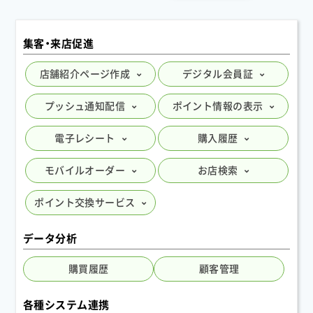
2025.11
愛知カイロプラクティック様のサービスがスタート
集客・来店促進
しました。
2025.11
店舗紹介ページ作成
デジタル会員証
レアル 星ヶ丘店様のサービスがスタートしました。
プッシュ通知配信
ポイント情報の表示
2025.11
レアル grande（グランデ）様のサービスがスタート
電子レシート
購入履歴
しました。
2025.11
モバイルオーダー
お店検索
ドライヘッドスパ専門店癒しーぷ立川店様のサービ
スがスタートしました。
ポイント交換サービス
2025.11
新潟おむすび ゆかり様のサービスがスタートしまし
データ分析
た。
購買履歴
顧客管理
2025.11
（有）生麦海水魚センター様のサービスがスタートし
各種システム連携
ました。