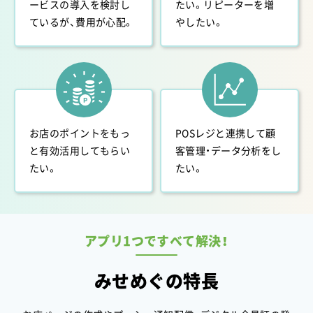
ービスの導入を検討し
たい。リピーターを増
がスタートしました。
ているが、費用が心配。
やしたい。
2026.01
おりがみ薬局様のサービスがスタートしました。
2025.12
【デジタル会員証】みさと子育て応援フードパントリ
ー様のサービスがスタートしました。
2025.12
お店のポイントをもっ
POSレジと連携して顧
女性専用24時間ジム Amazones（アマゾネス）板橋大
と有効活用してもらい
客管理・データ分析をし
原町店様のサービスがスタートしました。
たい。
たい。
2025.12
RAVRE eyelash salon様のサービスがスタートしま
した。
2025.12
アプリ1つですべて解決！
猫suncafe様のサービスがスタートしました。
2025.12
みせめぐの特長
和牛ステーキ 炉路ROJI様のサービスがスタートしま
した。