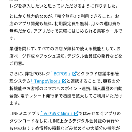
レジを導入したいと思っていただけるように作りました。
とにかく魅力的なのが、『完全無料』で利用できること。
お
店のアプリ開発も無料、初期設定費も無料、月々の運用費も
無料だから、アプリだけで気軽にはじめられる集客ツールで
す。
業種を問わず、すべてのお店が無料で使える機能として、お
店ページ作成やプッシュ通知、デジタル会員証の発行などを
ご用意。
さらに、弊社POSレジ
「 BCPOS 」
とクラウド店舗本部管
理システム
「 TenpoVisor 」
と連携することで、
顧客の分
析機能やお客様のスマホへのポイント連携、購入履歴の自動
登録、電子レシート発行まで機能を拡大してご利用いただけ
ます。
LINEミニアプリ
「 みせめぐMini 」
ではみせめぐアプリの
ダウンロードなしに、LINE上からデジタル会員証の発行や
お店のおすすめ情報の掲載などみせめぐの大部分の機能が