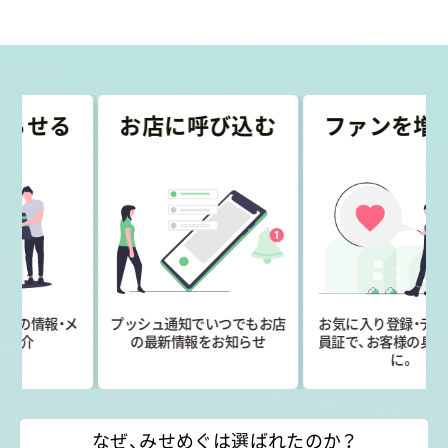
る
お店に呼び込む
ファンを増やす
・メ
プッシュ通知でいつでもお店
お気に入り登録・デジタル会
の最新情報をお知らせ
員証で、お客様の身近な存在
に。
なぜ、みせめぐは選ばれたのか？