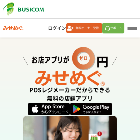
ログイン
無料オーナー登録
サポート
みせめぐオーナー登録店ご利用方法
みせめぐオーダー
POSレジメーカーだからできる
無料の店舗アプリ
ビジコムポイント交換サービス
店舗オーナー向け みせめぐ
メールマガジン バックナンバー
機能紹介資料