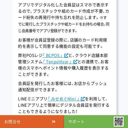
アプリでデジタル化した会員証はスマホで表示す
揚げたて串揚げと焼き鳥てっちゃん南1条店様のサ
るので、プラスチックや紙のカード作成が不要、カ
ービスがスタートしました。
ード紛失の再発行や持ち忘れを防止します。
※す
2025.09
でに発行したプラスチックや紙カードをお持ちの場合、同
CheerupGym様のサービスがスタートしました。
じ会員番号でアプリ登録ができます。
2025.08
お客様が会員証登録の際に、店舗のカード利用規
【デジタル会員証】東京リボン株式会社 東京ショール
約を表示して同意する機能の設定も可能です。
ーム様のサービスがスタートしました。
弊社POSレジ
「 BCPOS 」
と、クラウド店舗本部
2025.08
管理システム
「 TenpoVisor 」
との連携で、お客
【デジタル会員証】きよみ幼稚園様のサービスがスタ
様のスマホへポイント情報や購入履歴を表示する
ートしました。
ことができます。
2025.08
会員証を発行したお客様には、お店からプッシュ
通知配信ができます。
シライカメラ様のサービスがスタートしました。
LINEミニアプリ
「 みせめぐMini 」
を利用して、
2025.08
LINEアプリ上で簡単にデジタル会員証を発行する
ぼらぱん様のサービスがスタートしました。
こともできるようになりました！
2025.08
お問合せ
サポート
ソルトウォーター バイ デイビッドマイヤーズ様のサ