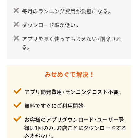
2026.01
毎月のランニング費用が負担になる。
ホワイトニングカフェ黒崎店様のサービスがスター
トしました。
ダウンロード率が低い。
2026.01
アプリを長く使ってもらえない・削除され
ホワイトニングカフェ徳島沖浜店様のサービスがス
タートしました。
る。
2026.01
ネクストピクチャーズ様のサービスがスタートしま
した。
みせめぐで解決 ！
2026.01
Mer Riche様のサービスがスタートしました。
アプリ開発費用・ランニングコスト不要。
2026.01
無料ですぐにご利用開始。
あぶり師 銭形様のサービスがスタートしました。
2026.01
お客様のアプリダウンロード・ユーザー登
リラクゼーションBR様のサービスがスタートしまし
録は1回のみ、お店ごとにダウンロードする
た。
必要がない。