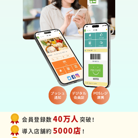
Mini
機能紹介資料
サービスと連動
40万人
会員登録数
突破！
5000店
導入店舗約
！