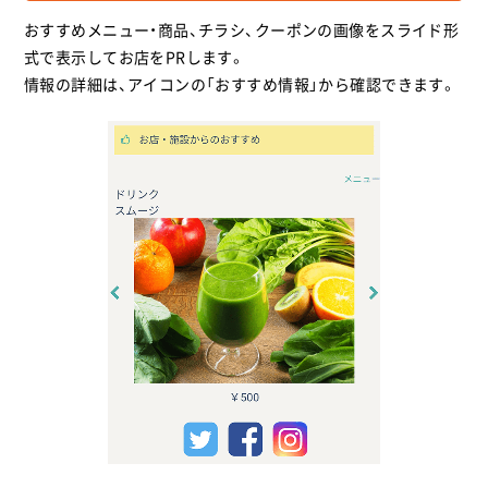
2025.09
おすすめメニュー・商品、チラシ、クーポンの画像をスライド形
おそうじのスマイルラボ様のサービスがスタートし
ました。
式で表示してお店をPRします。
情報の詳細は、アイコンの「おすすめ情報」から確認できます。
2025.09
ゴルフ工房 オーバードライブ様のサービスがスター
トしました。
2025.09
株式会社古川商事様のサービスがスタートしまし
た。
2025.09
堂島RYO歯科・矯正クリニック様のサービスがスター
トしました。
2025.09
石臼挽きそば 石楽 豊洲店様のサービスがスタートし
ました。
2025.09
手打ちそば 石月 新丸ビル様のサービスがスタートし
ました。