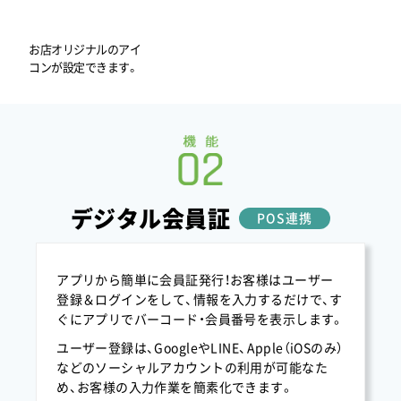
2025.09
手打ちそば 竹之内様のサービスがスタートしまし
た。
お店オリジナルのアイ
コンが設定できます。
2025.09
手打ちそば みや川 GRANSTA八重北店様のサービス
がスタートしました。
2025.09
手打ちそば みや川 上野PARCO_ya店様のサービスが
スタートしました。
2025.09
デジタル会員証
POS連携
日本そば 澄十朗様のサービスがスタートしました。
2025.09
アプリから簡単に会員証発行！お客様はユーザー
石臼挽きそば みや川 松坂屋名古屋様のサービスがス
登録＆ログインをして、情報を入力するだけで、す
タートしました。
ぐにアプリでバーコード・会員番号を表示します。
2025.09
ユーザー登録は、GoogleやLINE、Apple（iOSのみ）
ソニックコーポレーション(有)様のサービスがスタ
などのソーシャルアカウントの利用が可能なた
ートしました。
め、お客様の入力作業を簡素化できます。
2025.09