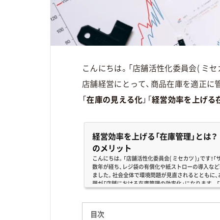
こんにちは。「店舗活性化委員会( ミセカ
店舗経営にとって、商品在庫を適正に
「
在庫の見える化
」「
経営効率を上げる
経営効率を上げる「在庫管理」とは
のメリット
こんにちは。「店舗活性化委員会( ミセカツ )」です
数年が経ち、レジ袋の有償化や紙ストローの導入な
ました。社会全体で環境問題が見直されるとともに、
題が「店舗における在庫管理の効率化」になります。 
で発生する「商品の実在庫や発注に関する課題」が注
の「見える化・省力化」を行った場合には、下記2点のよ
目次