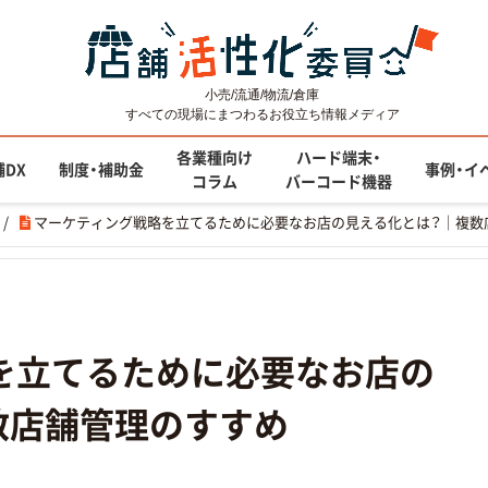
小売/流通/物流/倉庫
すべての現場にまつわるお役立ち情報メディア
各業種向け
ハード端末・
舗DX
制度・補助金
事例・イ
コラム
バーコード機器
/
マーケティング戦略を立てるために必要なお店の見える化とは？｜複
を立てるために必要なお店の
数店舗管理のすすめ