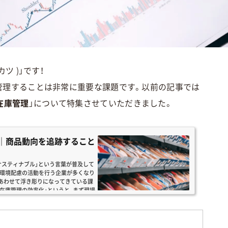
ツ )」です！
管理することは非常に重要な課題です。以前の記事では
在庫管理
」について特集させていただきました。
？｜商品動向を追跡すること
！「サスティナブル」という言葉が普及して
ど環境配慮の活動を行う企業が多くなり
あわせて浮き彫りになってきている課
「在庫管理の効率化」というと、まず現場
目されると思いますが、実際に在庫管理
うな店舗にとって数多く...