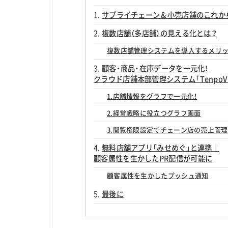
サプライチェーン＆小売店舗のこれか
複数店舗（多店舗）の見える化とは？
複数店舗管理システムを導入するメリ
顧客・商品・在庫データを一元化！
クラウド店舗本部管理システム「TenpoVi
1.店舗情報をグラフで一元化！
2.経営戦略に役立つグラフ画面
3.閲覧権限設定でチェーン店の売上管
無料店舗アプリ「みせめぐ」と連携｜
顧客属性を生かしたPR配信が可能に
顧客属性を生かしたプッシュ通知
最後に