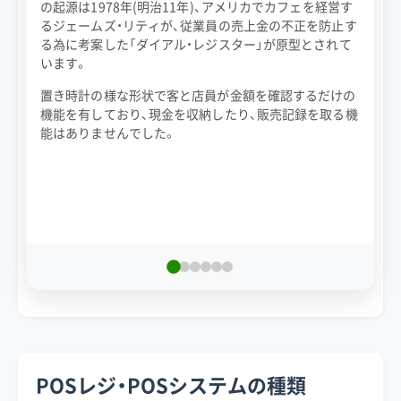
の起源は1978年(明治11年)、アメリカでカフェを経営す
メ
るジェームズ・リティが、従業員の売上金の不正を防止す
タ
る為に考案した「ダイアル・レジスター」が原型とされて
1
います。
に
置き時計の様な形状で客と店員が金額を確認するだけの
次
機能を有しており、現金を収納したり、販売記録を取る機
売
能はありませんでした。
ー
示
POSレジ・POSシステムの種類