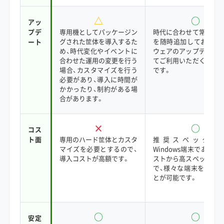
△
○
アッ
プデ
専用機としてパッケージン
時代に合わせて常に最
グされた筐体を導入するた
を随時追加しており、
ート
め、時代変化やイベントに
ウェアのアップデート
合わせた運用の変更を行う
てご利用いただくこと
場合、カスタマイズを行う
です。
必要があり、導入に時間が
かかったり、制約がある場
合があります。
×
○
コス
ト面
専用のハード筐体とカスタ
推奨スペック搭
マイズを必要とするので、
Windows端末であれば
導入コストが高額です。
ストから高スペックの
で、様々な端末を選択
とが可能です。
○
○
安定