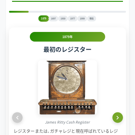
1879
1897
1950
1977
1999
現在
1879年
最初のレジスター
James Ritty Cash Register
レジスターまたは、ガチャレジと現在呼ばれているレジ
1