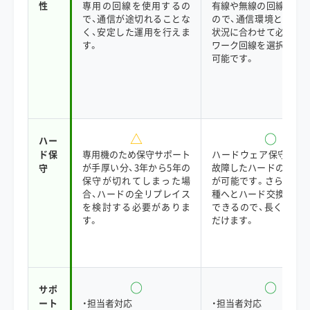
性
専用の回線を使用するの
有線や無線の回線を利
で、通信が途切れることな
ので、通信環境と店舗
く、安定した運用を行えま
状況に合わせて必要な
す。
ワーク回線を選択する
可能です。
△
○
ハー
ド保
専用機のため保守サポート
ハードウェア保守が手
が手厚い分、3年から5年の
故障したハードのみ入
守
保守が切れてしまった場
が可能です。さらに最
合、ハードの全リプレイス
種へとハード交換する
を検討する必要がありま
できるので、長くお使
す。
だけます。
○
○
サポ
ート
・担当者対応
・担当者対応