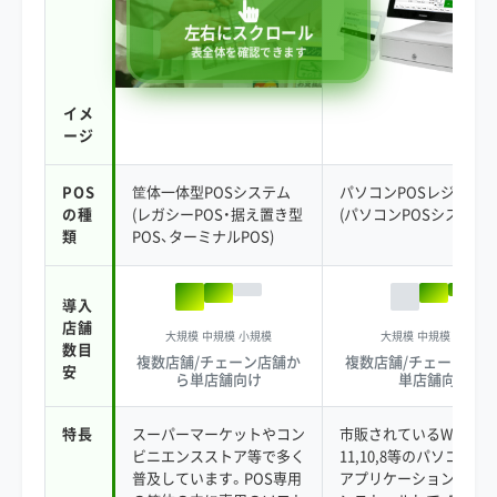
左右にスクロール
表全体を確認できます
イメ
ージ
POS
筐体一体型POSシステム
パソコンPOSレジ
の種
(レガシーPOS・据え置き型
(パソコンPOSシステム)
類
POS、ターミナルPOS)
導入
店舗
大規模
中規模
小規模
大規模
中規模
小規模
数目
複数店舗/チェーン店舗か
複数店舗/チェーン店舗
安
ら単店舗向け
単店舗向け
特長
スーパーマーケットやコン
市販されているWindow
ビニエンスストア等で多く
11,10,8等のパソコンに、
普及しています。POS専用
アプリケーションソフ