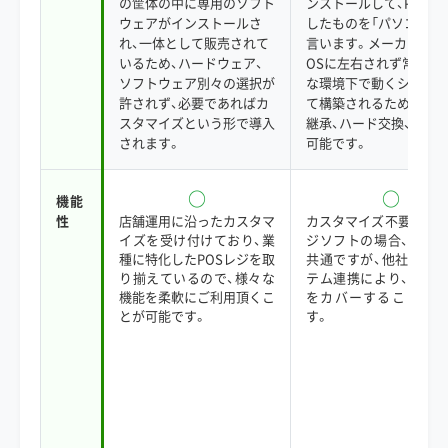
の筐体の中に専用のソフト
ンストールして、POSレ
ウェアがインストールさ
したものを「パソコンPO
れ、一体として販売されて
言います。メーカー、型
いるため、ハードウェア、
OSに左右されず常に標
ソフトウェア別々の選択が
な環境下で動くシステ
許されず、必要であればカ
て構築されるため、ソフ
スタマイズという形で導入
継承、ハード交換、機種
されます。
可能です。
○
○
機能
性
店舗運用に沿ったカスタマ
カスタマイズ不要のパ
イズを受け付けており、業
ジソフトの場合、基本
種に特化したPOSレジを取
共通ですが、他社連携
り揃えているので、様々な
テム連携により、柔軟
機能を柔軟にご利用頂くこ
をカバーすることがで
とが可能です。
す。