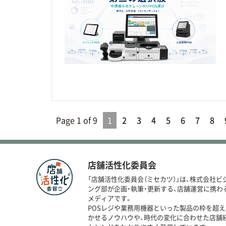
Page 1 of 9
1
2
3
4
5
6
7
8
店舗活性化委員会
「店舗活性化委員会（ミセカツ）」は、株式会社ビ
ング部が企画・執筆・更新する、店舗運営に携わ
メディアです。
POSレジや業務用機器といった製品の枠を超え
かせるノウハウや、時代の変化に合わせた店舗