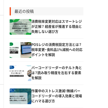
最近の投稿
消費税率変更対応はスマートレジ
が正解？ 経産省が推進する理由と
失敗しない選び方
POSレジの消費税設定方法とは？
税率変更・食料品1％減税への対応
ポイントを解説
バーコードリーダーのチルト角と
は？読み取り精度を左右する要素
を解説
作業中のストレス激減！無線バー
コードリーダーの導入効果と現場
にハマる選び方