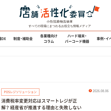
小売/流通/物流/倉庫
すべての現場にまつわるお役立ち情報メディア
各業種向け
ハード端末・
舗DX
制度・補助金
事例・イ
コラム
バーコード機器
2026.08.06
POSレジソリューション
消費税率変更対応はスマートレジが正
解？ 経産省が推進する理由と失敗しない