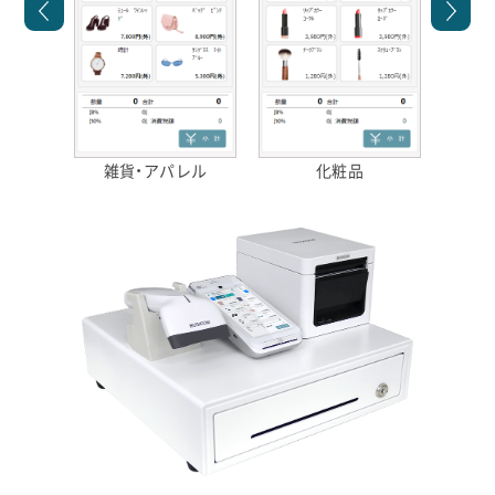
②
雑貨・アパレル
化粧品