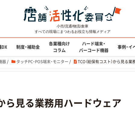
小売/流通/物流/倉庫
すべての現場にまつわるお役立ち情報メディア
各業種向け
ハード端末・
舗DX
制度・補助金
事例・イ
コラム
バーコード機器
機器
/
タッチPC・POS端末・モニター
/
TCO（総保有コスト）から見る
）から見る業務用ハードウェア