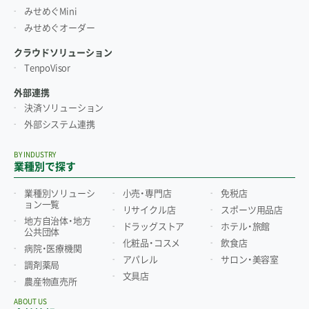
みせめぐMini
みせめぐオーダー
クラウドソリューション
TenpoVisor
外部連携
決済ソリューション
外部システム連携
BY INDUSTRY
業種別で探す
業種別ソリューシ
小売・専門店
免税店
ョン一覧
リサイクル店
スポーツ用品店
地方自治体・地方
ドラッグストア
ホテル・旅館
公共団体
化粧品・コスメ
飲食店
病院・医療機関
アパレル
サロン・美容室
調剤薬局
文具店
農産物直売所
ABOUT US