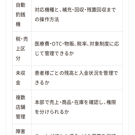
自動
対応機種と、補充・回収・残置回収まで
釣銭
の操作方法
機
税・売
医療費・OTC・物販、税率、対象制度に応
上区
じて管理できるか
分
未収
患者様ごとの残高と入金状況を管理で
金
きるか
複数
本部で売上・商品・在庫を確認し、権限
店舗
を分けられるか
管理
障害