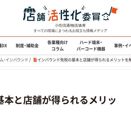
小売/流通/物流/倉庫
すべての現場にまつわるお役立ち情報メディア
各業種向け
ハード端末・
舗DX
制度・補助金
事例・イ
コラム
バーコード機器
ム・インバウンド
/
インバウンド免税の基本と店舗が得られるメリットを解
基本と店舗が得られるメリッ