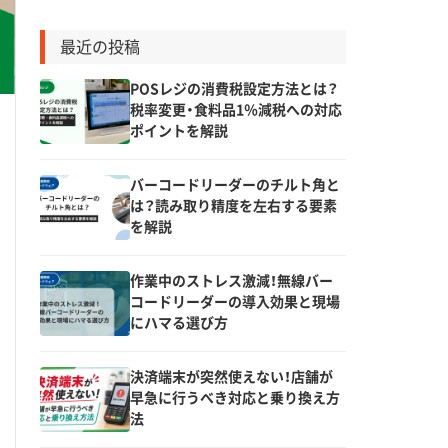
最近の投稿
POSレジの消費税設定方法とは？
税率変更・食料品1％減税への対応
ポイントを解説
バーコードリーダーのチルト角と
は？読み取り精度を左右する要素
を解説
作業中のストレス激減！無線バー
コードリーダーの導入効果と現場
にハマる選び方
決済端末が突然使えない！店舗が
早急に行うべき対応と乗り換え方
法