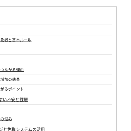
対象者と基本ルール
につながる理由
数増加の効果
ながるポイント
すい不安と課題
点
上の悩み
レジと免税システムの活用