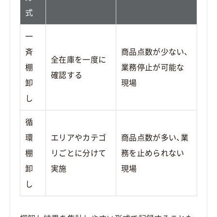
式
一
斉
商品点数が少ない、
全在庫を一度に
棚
業務停止が可能な
確認する
卸
現場
し
循
環
エリアやカテゴ
商品点数が多い、業
棚
リごとに分けて
務を止められない
卸
実施
現場
し