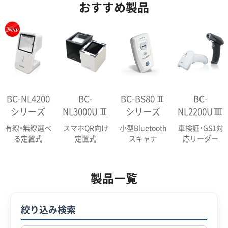
おすすめ製品
BC-NL4200
BC-
BC-BS80Ⅱ
BC-
シリーズ
NL3000UⅡ
シリーズ
NL2200UⅢ
有線・無線選べ
スマホQR向け
小型Bluetooth
車検証・GS1対
る定置式
定置式
スキャナ
応リーダー
製品一覧
絞り込み検索