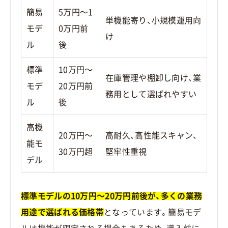
簡易
5万円〜1
単機能寄り、小規模運用向
モデ
0万円前
け
ル
後
標準
10万円〜
在庫管理や棚卸し向け、業
モデ
20万円前
務用として選ばれやすい
ル
後
高機
20万円〜
高耐久、高性能スキャン、
能モ
30万円超
堅牢性重視
デル
標準モデルの10万円〜20万円前後が、多くの業務
用途で選ばれる価格帯
となっています。簡易モデ