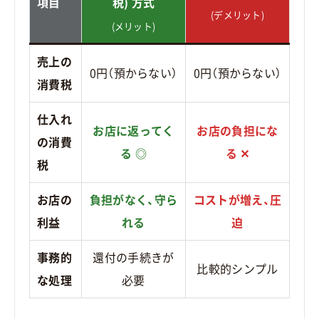
項目
税) 方式
(デメリット)
(メリット)
売上の
0円（預からない）
0円（預からない）
消費税
仕入れ
お店に返ってく
お店の負担にな
の消費
る ◎
る ✕
税
お店の
負担がなく、守ら
コストが増え、圧
利益
れる
迫
事務的
還付の手続きが
比較的シンプル
な処理
必要