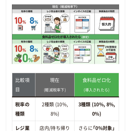
比較項
現在
食料品ゼロ化
目
(軽減税率下)
(導入されたら)
税率の
2種類 (10%,
3種類 (10%, 8%,
種類
8%)
0%)
レジ業
店内/持ち帰り
さらに
「0%対象」