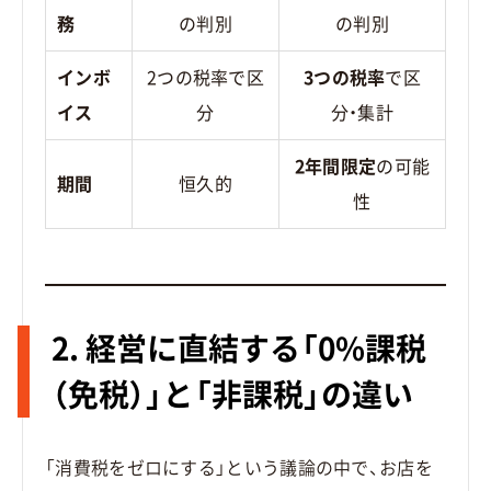
務
の判別
の判別
インボ
2つの税率で区
3つの税率
で区
イス
分
分・集計
2年間限定
の可能
期間
恒久的
性
2. 経営に直結する「0%課税
（免税）」と「非課税」の違い
「消費税をゼロにする」という議論の中で、お店を