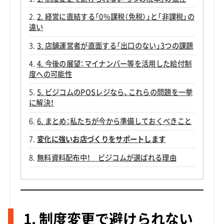
2. 経営に直結する「0%課税（免税）」と「非課税」の
違い
3. 店舗運営者が直面する「出口のない」3つの課題
4. 今後の展望：マイナンバー等を活用した給付制
度への可能性
5. ビジコムのPOSレジなら、これらの問題を一挙
に解決！
6. まとめ：私たちが今から準備しておくべきこと
変化に強いお店づくりをサポートします
無料資料配布中！ ビジコムが選ばれる理由
1. 制度変更で避けられない