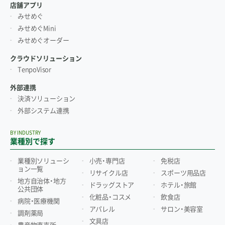
店舗アプリ
みせめぐ
みせめぐMini
みせめぐオーダー
クラウドソリューション
TenpoVisor
外部連携
決済ソリューション
外部システム連携
BY INDUSTRY
業種別で探す
業種別ソリューシ
小売・専門店
免税店
ョン一覧
リサイクル店
スポーツ用品店
地方自治体・地方
ドラッグストア
ホテル・旅館
公共団体
化粧品・コスメ
飲食店
病院・医療機関
アパレル
サロン・美容室
調剤薬局
文具店