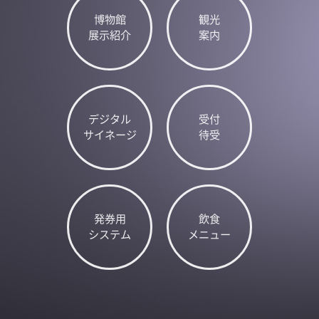
博物館
観光
展示紹介
案内
デジタル
受付
サイネージ
待受
発券用
飲食
システム
メニュー