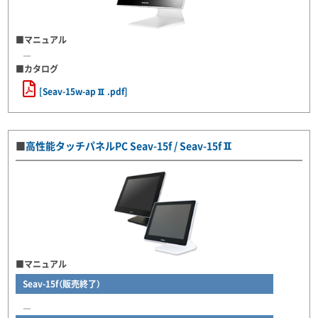
■マニュアル
―
■カタログ
[Seav-15w-apⅡ.pdf]
■
高性能タッチパネルPC Seav-15f / Seav-15fⅡ
■マニュアル
Seav-15f（販売終了）
―