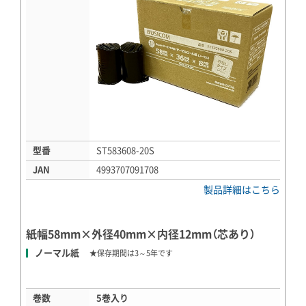
型番
ST583608-20S
JAN
4993707091708
製品詳細はこちら
紙幅58mm×外径40mm×内径12mm（芯あり）
ノーマル紙
★保存期間は3～5年です
巻数
5巻入り