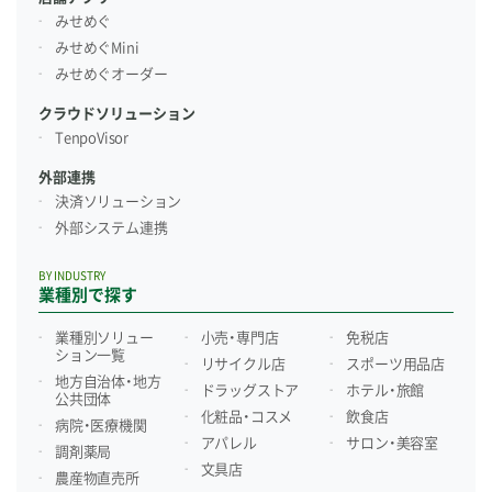
みせめぐ
みせめぐMini
みせめぐオーダー
クラウドソリューション
TenpoVisor
外部連携
決済ソリューション
外部システム連携
BY INDUSTRY
業種別で探す
業種別ソリュー
小売・専門店
免税店
ション一覧
リサイクル店
スポーツ用品店
地方自治体・地方
ドラッグストア
ホテル・旅館
公共団体
化粧品・コスメ
飲食店
病院・医療機関
アパレル
サロン・美容室
調剤薬局
文具店
農産物直売所