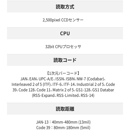
読取方式
2,500pixel CCDセンサー
CPU
32bit CPUプロセッサ
読取コード
【1次元バーコード】
JAN、EAN、UPC-A/E、ISSN、ISBN、NW-7 (Codabar)、
Interleaved 2 of 5 (ITF)、ITF-6、ITF-14、Industrial 2 of 5、Code
39、Code 128、Code 11、Matrix 2 of 5、GS1-128、GS1 Databar
(RSS-Expand、RSS-Limited、RSS-14)
読取距離
JAN-13 ： 40mm-480mm (13mil)
Code 39 ： 80mm-180mm (5mil)