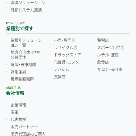
決済ソリューション
外部システム連携
BY INDUSTRY
業種別で探す
業種別ソリューシ
小売・専門店
免税店
ョン一覧
リサイクル店
スポーツ用品店
地方自治体・地方
ドラッグストア
ホテル・旅館
公共団体
化粧品・コスメ
飲食店
病院・医療機関
アパレル
サロン・美容室
調剤薬局
文具店
農産物直売所
ABOUT US
会社情報
企業情報
沿革
代表挨拶
販売パートナー
販売代理店のご案内