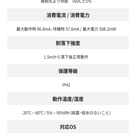
接続先より供給 5VDC±5％
消費電流 / 消費電力
最大動作時 96.8mA、待機時 57.6mA / 最大電力 508.2mW
耐落下強度
1.5mから落下後正常動作
保護等級
IP42
動作温度/湿度
-20℃～60℃ / 5%～95%RH (結露・結氷のないこと)
対応OS