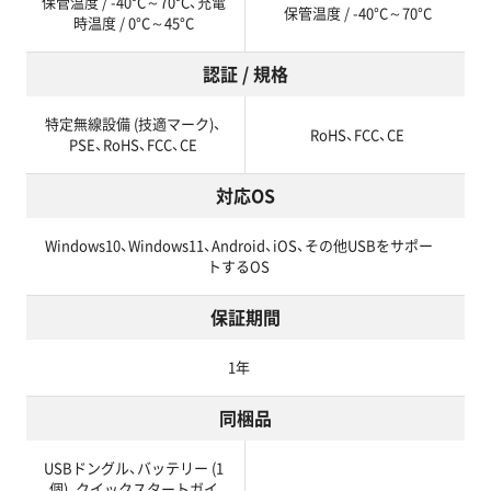
保管温度 / -40°C～70°C、充電
保管温度 / -40°C～70°C
時温度 / 0°C～45°C
認証 / 規格
特定無線設備 (技適マーク)、
RoHS、FCC、CE
PSE、RoHS、FCC、CE
対応OS
Windows10、Windows11、Android、iOS、その他USBをサポー
トするOS
保証期間
1年
同梱品
USBドングル、バッテリー (1
個)、クイックスタートガイ