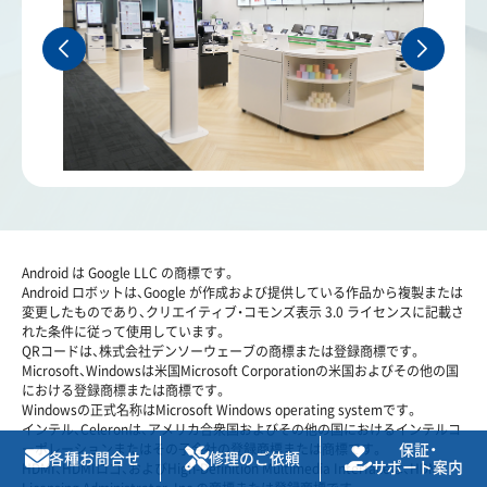
Android は Google LLC の商標です。
Android ロボットは、Google が作成および提供している作品から複製または
変更したものであり、クリエイティブ・コモンズ表示 3.0 ライセンスに記載さ
れた条件に従って使用しています。
QRコードは、株式会社デンソーウェーブの商標または登録商標です。
Microsoft、Windowsは米国Microsoft Corporationの米国およびその他の国
における登録商標または商標です。
Windowsの正式名称はMicrosoft Windows operating systemです。
インテル、Celeronは、アメリカ合衆国およびその他の国におけるインテルコ
ーポレーションまたはその子会社の登録商標または商標です。
保証・
各種お問合せ
修理のご依頼
サポート案内
HDMI、HDMIロゴ、およびHigh-Definition Multimedia Interfaceは、HDMI