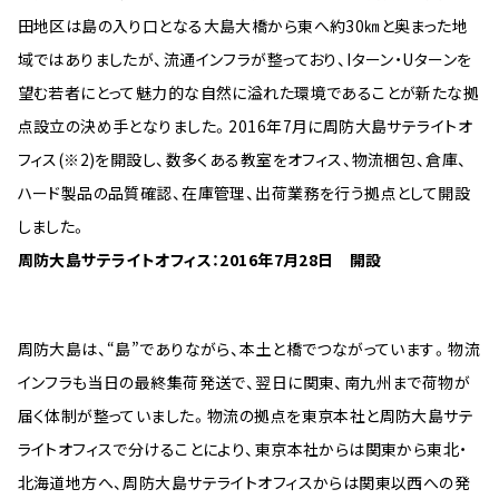
田地区は島の入り口となる大島大橋から東へ約30㎞と奥まった地
域ではありましたが、流通インフラが整っており、Iターン・Uターンを
望む若者にとって魅力的な自然に溢れた環境であることが新たな拠
点設立の決め手となりました。2016年7月に周防大島サテライトオ
フィス(※2)を開設し、数多くある教室をオフィス、物流梱包、倉庫、
ハード製品の品質確認、在庫管理、出荷業務を行う拠点として開設
しました。
周防大島サテライトオフィス：2016年7月28日 開設
周防大島は、“島”でありながら、本土と橋でつながっています。物流
インフラも当日の最終集荷発送で、翌日に関東、南九州まで荷物が
届く体制が整っていました。物流の拠点を東京本社と周防大島サテ
ライトオフィスで分けることにより、東京本社からは関東から東北・
北海道地方へ、周防大島サテライトオフィスからは関東以西への発