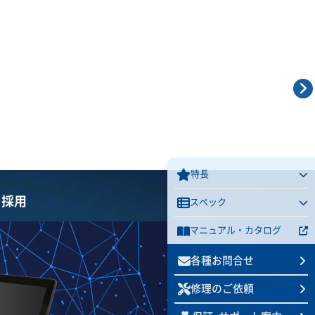
卓上設置イメージ
前面
左向き
背面
特長
を採用
スペック
マニュアル ・ カタログ
各種お問合せ
修理のご依頼