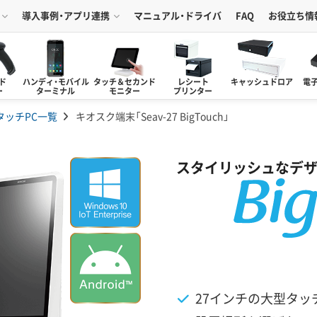
導入事例・アプリ連携
マニュアル・ドライバ
FAQ
お役立ち情
ド
ハンディ・モバイル
タッチ＆セカンド
レシート
キャッシュドロア
電
ー
ターミナル
モニター
プリンター
タッチPC一覧
キオスク端末「Seav-27 BigTouch」
スタイリッシュなデザ
27インチの大型タッ