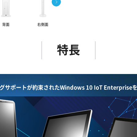
背面
右側面
拡大
サイズイメージ
特長
グサポートが約束されたWindows 10 IoT Enterprise