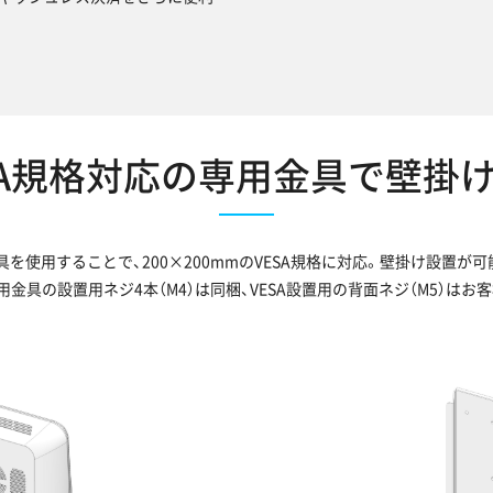
SA規格対応の専用金具で壁掛
具を使用することで、200×200mmのVESA規格に対応。壁掛け設置が可
と専用金具の設置用ネジ4本（M4）は同梱、VESA設置用の背面ネジ（M5）は