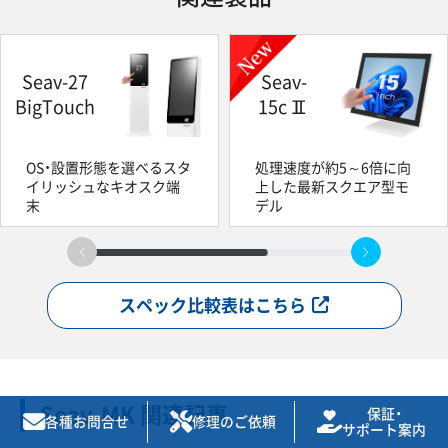
Seav-27
Seav-
BigTouch
15cⅡ
OS・設置形態を選べるスタ
処理速度が約5～6倍に向
イリッシュなキオスク端
上した最新スクエア型モ
末
デル
スペック比較表はこちら
Seav-MK 関連記事
保証・
各種お問合せ
修理のご依頼
サポート案内