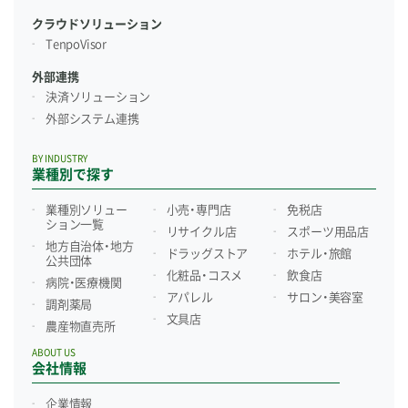
クラウドソリューション
TenpoVisor
外部連携
決済ソリューション
外部システム連携
BY INDUSTRY
業種別で探す
業種別ソリュー
小売・専門店
免税店
ション一覧
リサイクル店
スポーツ用品店
地方自治体・地方
ドラッグストア
ホテル・旅館
公共団体
化粧品・コスメ
飲食店
病院・医療機関
アパレル
サロン・美容室
調剤薬局
文具店
農産物直売所
ABOUT US
会社情報
企業情報