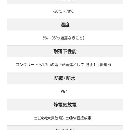
-30℃～70℃
湿度
5%～95%(結露なきこと)
耐落下性能
コンクリートへ1.2mの落下(6面体として：各面1回 計6回)
防塵・防水
IP67
静電気放電
±10kV(大気放電)、±6kV(直接放電)