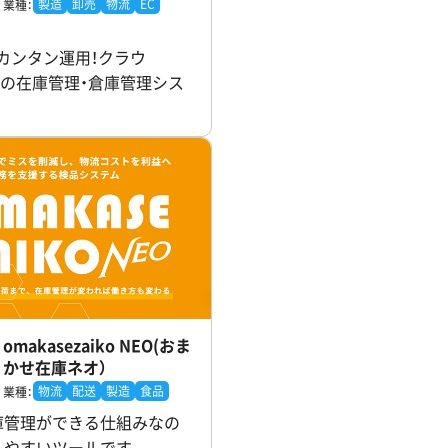
製造
卸売
物流
EC
業種：
カンタン運用！クラウ
S型の在庫管理・倉庫管理シス
omakasezaiko NEO(おま
かせ在庫ネオ）
物流
配送
製造
食品
業種：
庫管理ができる仕組みなの