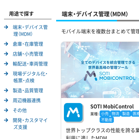
用途で探す
端末・デバイス管理（MDM）
端末・デバイス管
モバイル端末を複数台まとめて管理
理（MDM）
倉庫・在庫管理
店舗・小売管理
輸配送・車両管理
現場デジタル化・
帳票・点検
製造・品質管理
周辺機器連携
SOTI MobiControl
その他
小売
物流
製造
医
業種：
開発・カスタマイ
不動産
ズ支援
世界トップクラスの性能を誇る
利用に適したMDM