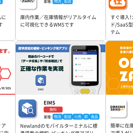
品
物流
配送
業種：
ムに
庫内作業／在庫情報がリアルタイム
すぐ導入！
す
に可視化できるWMSです
ド/Saa
テム
EIMS
無料
物流
配送
小売
卸
食品
業種：
リア
簡単に在
Newlandのモバイルターミナルに標