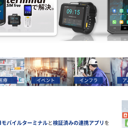
療
イベント
インフラ
アパ
oidモバイルターミナル
と
検証済みの連携アプリ
を