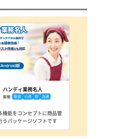
ハンディ業務名人
製造
小売
卸
流通
業種：
多機能をコンセプトに商品管
行うパッケージソフトです