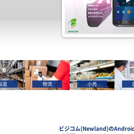
造
物流
小売
医
ビジコム(Newland)のAndr