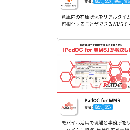
物流
配送
製造
食
業種：
倉庫内の在庫状況をリアルタイ
可視化することができるWMSで
PadOC for WMS
物流
配送
業種：
モバイル活用で現場と事務所を