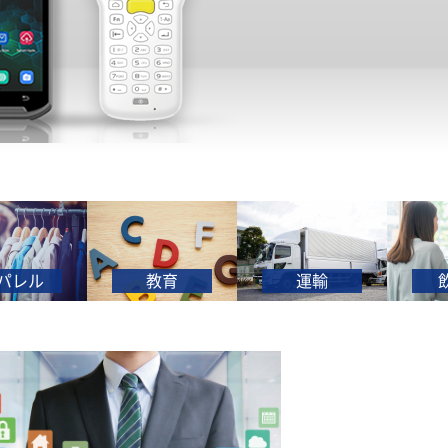
レル
教育
運輸
飲