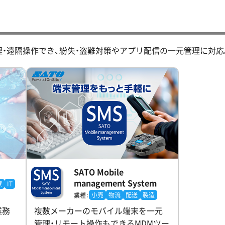
・遠隔操作でき、紛失・盗難対策やアプリ配信の一元管理に対応
SATO Mobile
management System
療
IT
小売
物流
配送
製造
業種：
業務
複数メーカーのモバイル端末を一元
管理・リモート操作もできるMDMツー