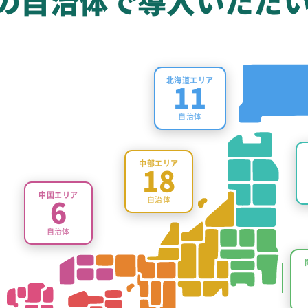
0の自治体で
導入いただ
北海道エリア
11
自治体
中部エリア
18
中国エリア
自治体
6
自治体