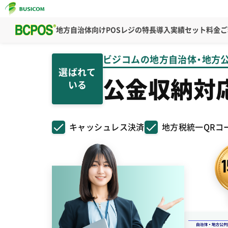
POSレジの特長
導入実績
セット料金
ご
地方自治体向け
ビジコムの地方自治体・地方
選ばれて
公金収納対応
いる
キャッシュレス決済
地方税統一QRコ