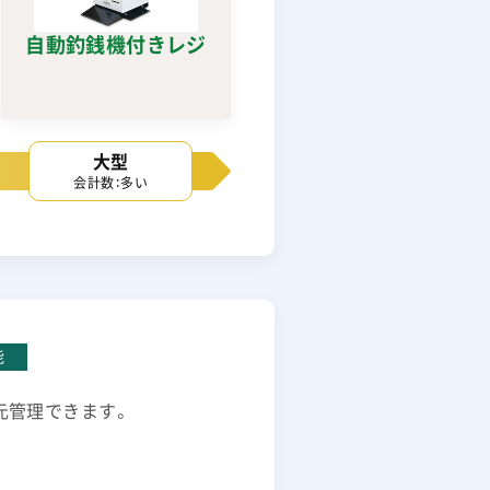
自動釣銭機付きレジ
大型
会計数：多い
能
一元管理できます。