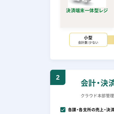
決済端末一体型レジ
小型
会計数：少ない
2
会計・決
クラウド本部管理シ
各課・各支所の売上・決