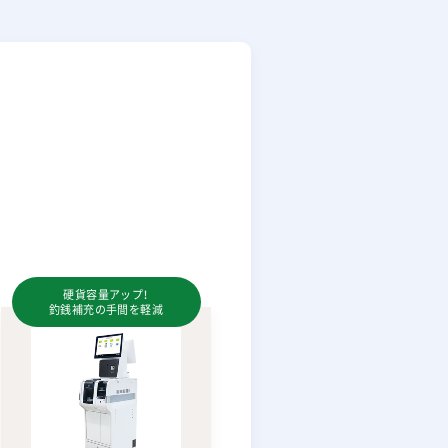
ジ
硬貨容量アップ！
釣銭補充の手間を軽減