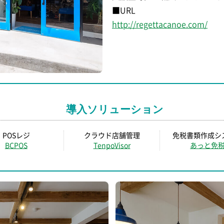
■URL
http://regettacanoe.com/
導入ソリューション
POSレジ
クラウド店舗管理
免税書類作成シ
BCPOS
TenpoVisor
あっと免