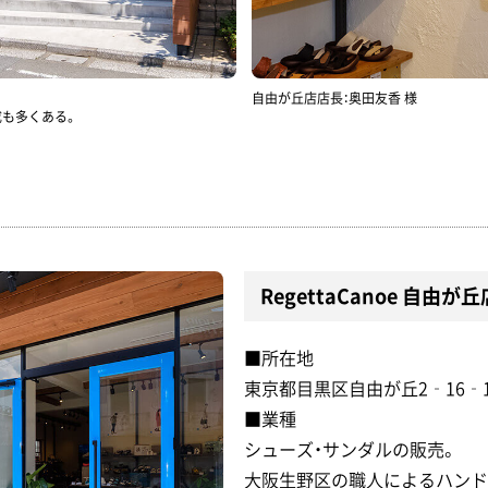
自由が丘店店長：奥田友香 様
成も多くある。
RegettaCanoe 自由が丘
■所在地
東京都目黒区自由が丘2‐16‐1
■業種
シューズ・サンダルの販売。
大阪生野区の職人によるハンド