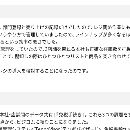
く、部門登録と売り上げの記録だけでしたので、レジ閉め作業に
いうやり方で管理していましたので、ラインナップが多くなる
るという効率の悪さでした。
庫管理をしていたので、3店舗を束ねる本社も正確な在庫数を把
ことで、棚卸しの際はひとつひとつリストと商品を突き合わせて
Sレジの導入を検討することになったのです。
本社・店舗間のデータ共有』『免税手続き』。これら3つの課題を
点から、ビジコムに頼むことになりました。
管理システム＜TenpoVisor（テンポバイザー）＞、免税書