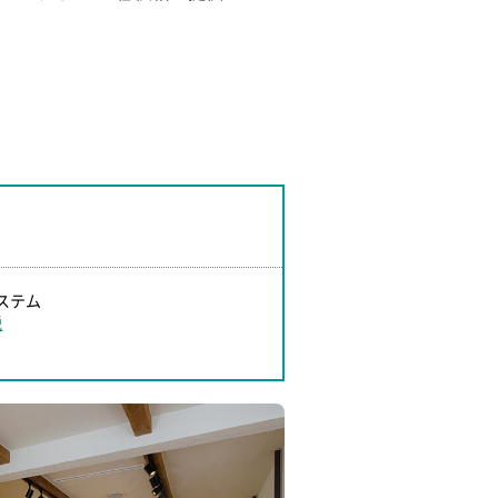
ステム
税