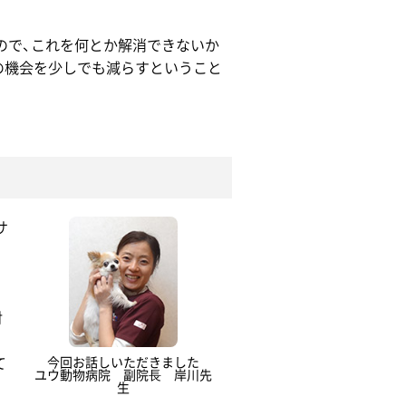
ので、これを何とか解消できないか
の機会を少しでも減らすということ
サ
対
て
今回お話しいただきました
ユウ動物病院 副院⾧ 岸川先
生