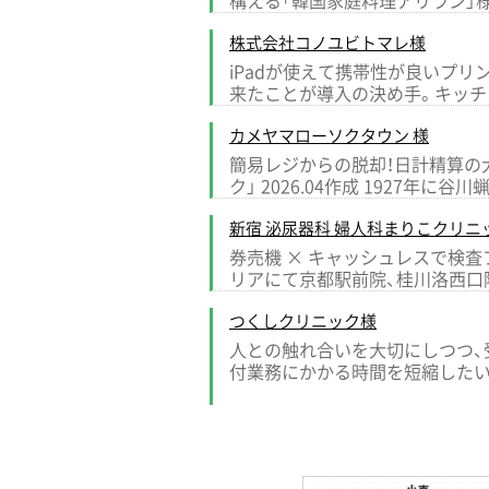
構える「韓国家庭料理アリラン」
株式会社コノユビトマレ様
iPadが使えて携帯性が良いプリン
来たことが導入の決め手。キッチ
カメヤマローソクタウン 様
簡易レジからの脱却！日計精算の
ク」 2026.04作成 1927年
新宿 泌尿器科 婦人科まりこクリニ
券売機 × キャッシュレスで検査
リアにて京都駅前院、桂川洛西口
つくしクリニック様
人との触れ合いを大切にしつつ、受
付業務にかかる時間を短縮したい