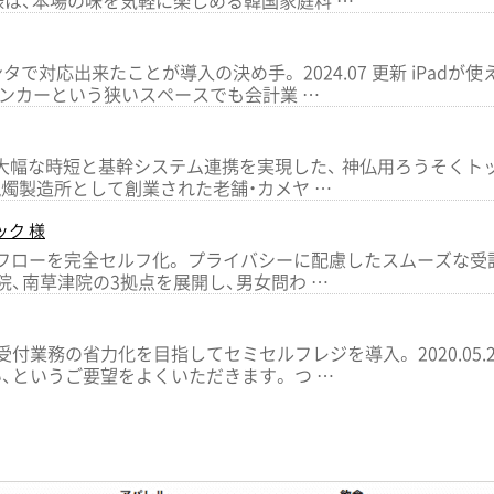
様は、本場の味を気軽に楽しめる韓国家庭料 …
タで対応出来たことが導入の決め手。 2024.07 更新 iPad
ンカーという狭いスペースでも会計業 …
大幅な時短と基幹システム連携を実現した、 神仏用ろうそくト
に谷川蝋燭製造所として創業された老舗・カメヤ …
ック 様
フローを完全セルフ化。 プライバシーに配慮したスムーズな受診体制
院、南草津院の3拠点を展開し、男女問わ …
付業務の省力化を目指してセミセルフレジを導入。 2020.05.
、というご要望をよくいただきます。 つ …