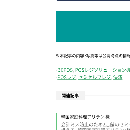
※本記事の内容・写真等は公開時点の情
-
BCPOS
,
POSレジソリューション
-
POSレジ
,
セミセルフレジ
,
決済
関連記事
韓国家庭料理アリラン 様
会計ミス防止のため2店舗のセミセ