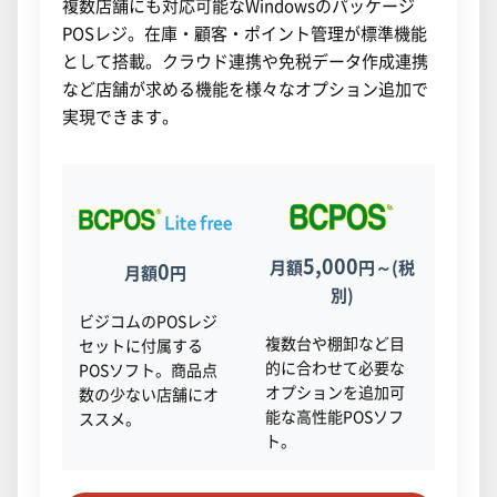
複数店舗にも対応可能なWindowsのパッケージ
POSレジ。在庫・顧客・ポイント管理が標準機能
として搭載。クラウド連携や免税データ作成連携
など店舗が求める機能を様々なオプション追加で
実現できます。
5,000
月額
円～(税
0
月額
円
別)
ビジコムのPOSレジ
複数台や棚卸など目
セットに付属する
的に合わせて必要な
POSソフト。商品点
オプションを追加可
数の少ない店舗にオ
能な高性能POSソフ
ススメ。
ト。