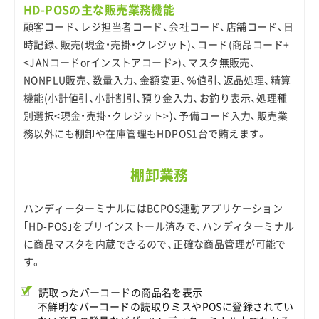
HD-POSの主な販売業務機能
顧客コード、レジ担当者コード、会社コード、店舗コード、日
時記録、販売(現金・売掛・クレジット)、コード(商品コード+
<JANコードorインストアコード>)、マスタ無販売、
NONPLU販売、数量入力、金額変更、％値引、返品処理、精算
機能(小計値引、小計割引、預り金入力、お釣り表示、処理種
別選択<現金・売掛・クレジット>)、予備コード入力、販売業
務以外にも棚卸や在庫管理もHDPOS1台で賄えます。
棚卸業務
ハンディーターミナルにはBCPOS連動アプリケーション
｢HD-POS｣をプリインストール済みで、ハンディターミナル
に商品マスタを内蔵できるので、正確な商品管理が可能で
す。
読取ったバーコードの商品名を表示
不鮮明なバーコードの読取りミスやPOSに登録されてい