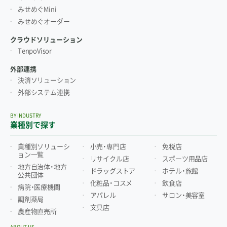
みせめぐMini
みせめぐオーダー
クラウドソリューション
TenpoVisor
外部連携
決済ソリューション
外部システム連携
BY INDUSTRY
業種別で探す
業種別ソリューシ
小売・専門店
免税店
ョン一覧
リサイクル店
スポーツ用品店
地方自治体・地方
ドラッグストア
ホテル・旅館
公共団体
化粧品・コスメ
飲食店
病院・医療機関
アパレル
サロン・美容室
調剤薬局
文具店
農産物直売所
ABOUT US