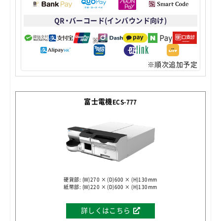
QR・バーコード(インバウンド向け)
※順次追加予定
富士電機
ECS-777
硬貨部: (W)270 × (D)600 × (H)130mm
紙幣部: (W)220 × (D)600 × (H)130mm
詳しくはこちら