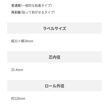
普通糊
（一般的な粘着タイプ）
再剥離
（貼って剥がせるタイプ）
ラベルサイズ
縦31×横34mm
芯内径
25.4mm
ロール外径
約120mm