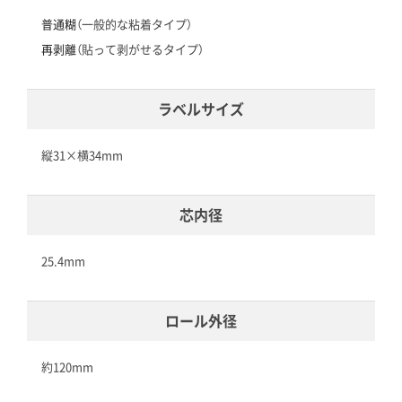
普通糊
（一般的な粘着タイプ）
再剥離
（貼って剥がせるタイプ）
ラベルサイズ
縦31×横34mm
芯内径
25.4mm
ロール外径
約120mm