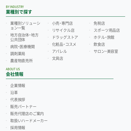
BY INDUSTRY
業種別で探す
業種別ソリューシ
小売・専門店
免税店
ョン一覧
リサイクル店
スポーツ用品店
地方自治体・地方
ドラッグストア
ホテル・旅館
公共団体
化粧品・コスメ
飲食店
病院・医療機関
アパレル
サロン・美容室
調剤薬局
文具店
農産物直売所
ABOUT US
会社情報
企業情報
沿革
代表挨拶
販売パートナー
販売代理店のご案内
取扱いハードメーカー
採用情報