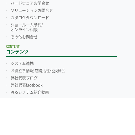
ハードウェアお問合せ
ソリューションお問合せ
カタログダウンロード
ショールーム予約/
オンライン相談
その他お問合せ
CONTENT
コンテンツ
システム連携
お役立ち情報 店舗活性化委員会
弊社代表ブログ
弊社代表facebook
POSシステム紹介動画
【漫画】パソコンPOSってなぁに？
【漫画】「TenpoVisor」ってなぁに？
POSレジとは