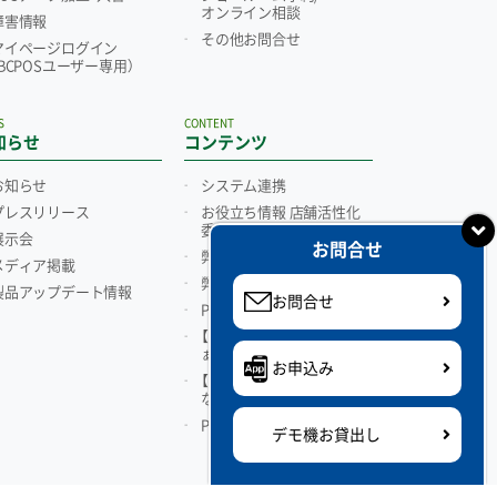
オンライン相談
障害情報
その他お問合せ
マイページログイン
（BCPOSユーザー専用）
S
CONTENT
知らせ
コンテンツ
お知らせ
システム連携
プレスリリース
お役立ち情報 店舗活性化
委員会
展示会
お問合せ
弊社代表ブログ
メディア掲載
弊社代表facebook
製品アップデート情報
お問合せ
POSシステム紹介動画
【漫画】パソコンPOSってな
ぁに？
お申込み
【漫画】「TenpoVisor」って
なぁに？
POSレジとは
デモ機お貸出し