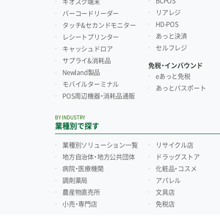
BCPOS
キオスク端末
リアレジ
バーコードリーダー
HD-POS
タッチ&セカンドモニター
あっと決済
レシートプリンター
セルフレジ
キャッシュドロア
サプライ&消耗品
免税・インバウンド
Newland製品
eあっと免税
モバイルターミナル
あっとパスポート
POS周辺機器・消耗品通販
BY INDUSTRY
業種別で探す
業種別ソリューション一覧
リサイクル店
地方自治体・地方公共団体
ドラッグストア
病院・医療機関
化粧品・コスメ
調剤薬局
アパレル
農産物直売所
文具店
小売・専門店
免税店