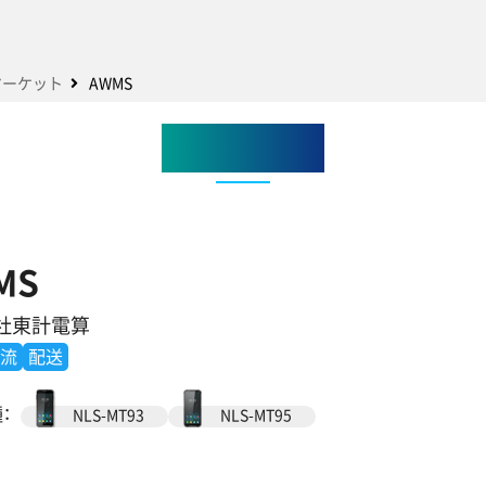
マーケット
AWMS
アプリ紹介
MS
社東計電算
流
配送
：
NLS-MT93
NLS-MT95