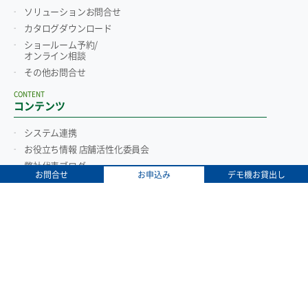
ソリューションお問合せ
カタログダウンロード
ショールーム予約/
オンライン相談
その他お問合せ
CONTENT
コンテンツ
システム連携
お役立ち情報 店舗活性化委員会
弊社代表ブログ
お問合せ
お申込み
デモ機お貸出し
弊社代表facebook
POSシステム紹介動画
【漫画】パソコンPOSってなぁに？
【漫画】「TenpoVisor」ってなぁに？
POSレジとは