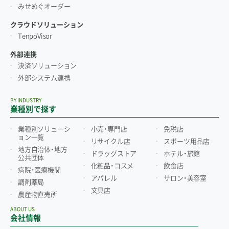
みせめぐオーダー
クラウドソリューション
TenpoVisor
外部連携
決済ソリューション
外部システム連携
BY INDUSTRY
業種別で探す
業種別ソリューシ
小売・専門店
免税店
ョン一覧
リサイクル店
スポーツ用品店
地方自治体・地方
ドラッグストア
ホテル・旅館
公共団体
化粧品・コスメ
飲食店
病院・医療機関
アパレル
サロン・美容室
調剤薬局
文具店
農産物直売所
ABOUT US
会社情報