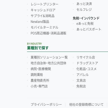
あっと決済
レシートプリンター
セルフレジ
キャッシュドロア
サプライ&消耗品
免税・インバウンド
Newland製品
eあっと免税
モバイルターミナル
あっとパスポート
POS周辺機器・消耗品通販
BY INDUSTRY
業種別で探す
業種別ソリューション一覧
リサイクル店
地方自治体・地方公共団体
ドラッグストア
病院・医療機関
化粧品・コスメ
調剤薬局
アパレル
農産物直売所
文具店
小売・専門店
免税店
プライバシーポリシー
他社の登録商標について