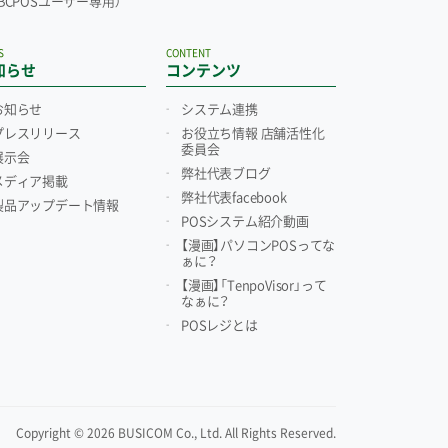
（BCPOSユーザー専用）
S
CONTENT
知らせ
コンテンツ
お知らせ
システム連携
プレスリリース
お役立ち情報 店舗活性化
委員会
展示会
弊社代表ブログ
メディア掲載
弊社代表facebook
製品アップデート情報
POSシステム紹介動画
【漫画】パソコンPOSってな
ぁに？
【漫画】「TenpoVisor」って
なぁに？
POSレジとは
Copyright © 2026 BUSICOM Co., Ltd. All Rights Reserved.