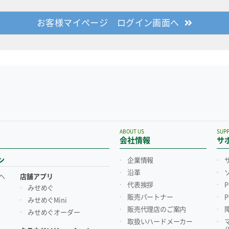
お客様マイページ ログイン画面へ
ABOUT US
SUP
会社情報
サ
ン
企業情報
沿革
へ
店舗アプリ
代表挨拶
みせめぐ
販売パートナー
みせめぐMini
販売代理店のご案内
みせめぐオーダー
取扱いハードメーカー