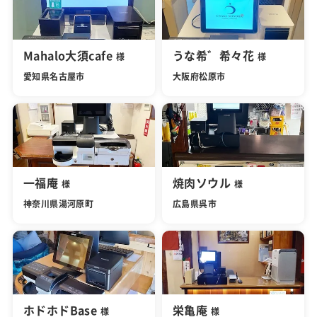
Mahalo大須cafe
うな希゛希々花
様
様
愛知県名古屋市
大阪府松原市
一福庵
焼肉ソウル
様
様
神奈川県湯河原町
広島県呉市
ホドホドBase
栄亀庵
様
様