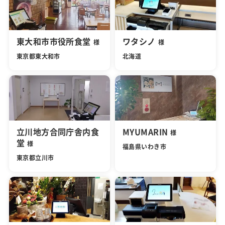
東大和市市役所食堂
ワタシノ
様
様
東京都東大和市
北海道
立川地方合同庁舎内食
MYUMARIN
様
堂
様
福島県いわき市
東京都立川市