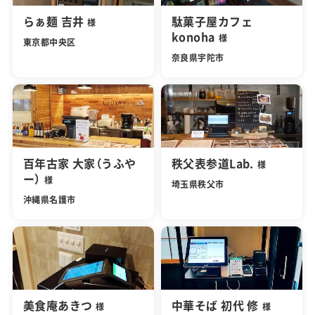
らぁ麺 吉井
駄菓子屋カフェ
様
konoha
様
東京都中央区
奈良県宇陀市
百年古家 大家（うふや
秩父表参道Lab.
様
ー）
様
埼玉県秩父市
沖縄県名護市
美食庵あきつ
中華そば 初代 修
様
様