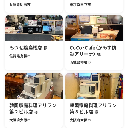
兵庫県明石市
東京都国立市
みつせ鶏鳥栖店
CoCo・Cafe（かみす防
様
災アリーナ）
様
佐賀県鳥栖市
茨城県神栖市
韓国家庭料理アリラン
韓国家庭料理アリラン
第２ビル店
第３ビル店
様
様
大阪府大阪市
大阪府大阪市