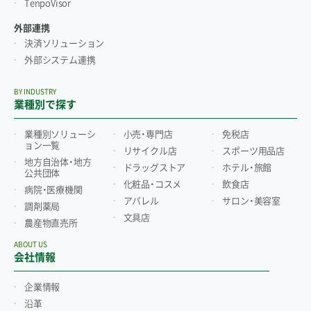
TenpoVisor
外部連携
決済ソリューション
外部システム連携
BY INDUSTRY
業種別で探す
業種別ソリューシ
小売・専門店
免税店
ョン一覧
リサイクル店
スポーツ用品店
地方自治体・地方
ドラッグストア
ホテル・旅館
公共団体
化粧品・コスメ
飲食店
病院・医療機関
アパレル
サロン・美容室
調剤薬局
文具店
農産物直売所
ABOUT US
会社情報
企業情報
沿革