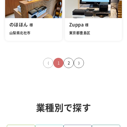
のほほん
Zuppa
様
様
山梨県北杜市
東京都豊島区
⟨
1
2
⟩
業種別で探す