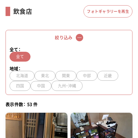
飲食店
フォトギャラリーを再生
絞り込み
全て：
全て
地域：
北海道
東北
関東
中部
近畿
四国
中国
九州・沖縄
表示件数：
53
件