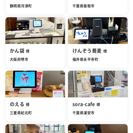
静岡県河津町
千葉県香取市
かん袋
けんぞう蕎麦
様
様
大阪府堺市
福井県永平寺町
のえる
sora-cafe
様
様
三重県紀北町
千葉県浦安市