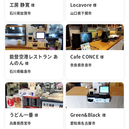
工房 静寛
Locavore
様
様
石川県加賀市
山口県下関市
能登空港レストラン あ
Cafe CONCE
様
んのん
様
奈良県奈良市
石川県輪島市
うどん一番
Green&Black
様
様
兵庫県西宮市
愛知県名古屋市