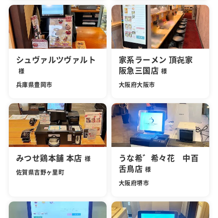
シュヴァルツヴァルト
家系ラーメン 頂㐂家
阪急三国店
様
様
兵庫県豊岡市
大阪府大阪市
みつせ鶏本舗 本店
うな希゛希々花 中百
様
舌鳥店
様
佐賀県吉野ヶ里町
大阪府堺市