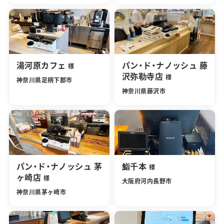
湯河原カフェ
パン・ド・ナノッシュ 藤
様
沢弥勒寺店
様
神奈川県足柄下郡市
神奈川県藤沢市
パン・ド・ナノッシュ 茅
鮨千本
様
ヶ崎店
様
大阪府河内長野市
神奈川県茅ヶ崎市