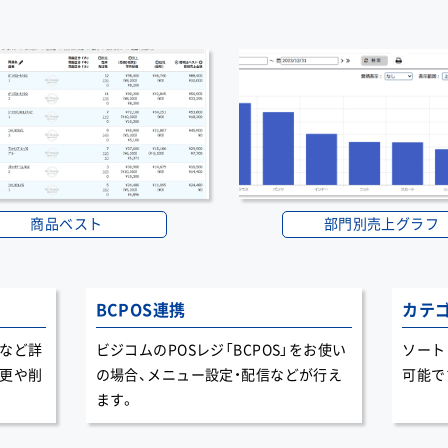
商品ベスト
部門別売上グラフ
BCPOS連携
カテ
名など詳
ビジコムのPOSレジ「BCPOS」をお使い
ソート
変更や削
の場合、メニュー設定・配信などが行え
可能で
ます。