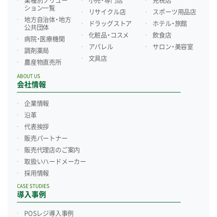
業種別ソリュー
小売・専門店
免税店
ション一覧
リサイクル店
スポーツ用品店
地方自治体・地方
ドラッグストア
ホテル・旅館
公共団体
化粧品・コスメ
飲食店
病院・医療機関
アパレル
サロン・美容室
調剤薬局
文具店
農産物直売所
ABOUT US
会社情報
企業情報
沿革
代表挨拶
販売パートナー
販売代理店のご案内
取扱いハードメーカー
採用情報
CASE STUDIES
導入事例
POSレジ導入事例