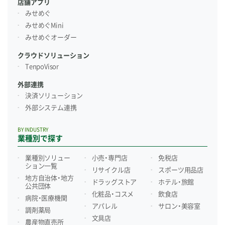
店舗アプリ
みせめぐ
みせめぐMini
みせめぐオーダー
クラウドソリューション
TenpoVisor
外部連携
決済ソリューション
外部システム連携
BY INDUSTRY
業種別で探す
業種別ソリュー
小売・専門店
免税店
ション一覧
リサイクル店
スポーツ用品店
地方自治体・地方
ドラッグストア
ホテル・旅館
公共団体
化粧品・コスメ
飲食店
病院・医療機関
アパレル
サロン・美容室
調剤薬局
文具店
農産物直売所