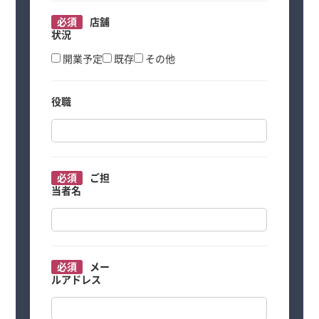
必須
店舗
状況
開業予定
既存
その他
役職
必須
ご担
当者名
必須
メー
ルアドレス