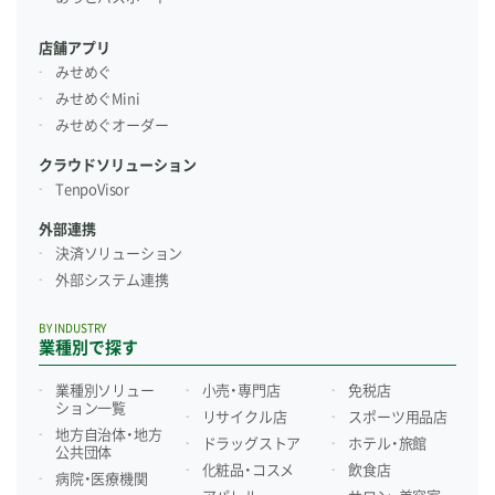
店舗アプリ
みせめぐ
みせめぐMini
みせめぐオーダー
クラウドソリューション
TenpoVisor
外部連携
決済ソリューション
外部システム連携
BY INDUSTRY
業種別で探す
業種別ソリュー
小売・専門店
免税店
ション一覧
リサイクル店
スポーツ用品店
地方自治体・地方
ドラッグストア
ホテル・旅館
公共団体
化粧品・コスメ
飲食店
病院・医療機関