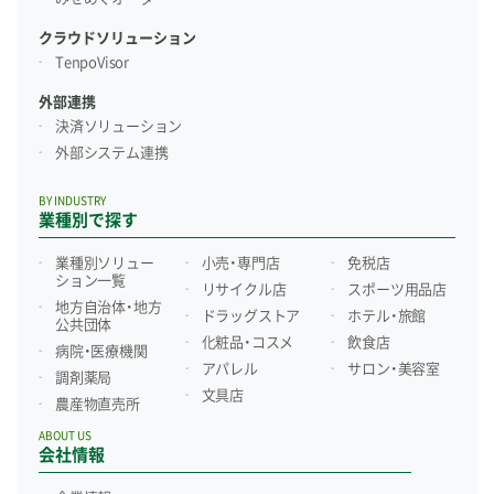
クラウドソリューション
TenpoVisor
外部連携
決済ソリューション
外部システム連携
BY INDUSTRY
業種別で探す
業種別ソリュー
小売・専門店
免税店
ション一覧
リサイクル店
スポーツ用品店
地方自治体・地方
ドラッグストア
ホテル・旅館
公共団体
化粧品・コスメ
飲食店
病院・医療機関
アパレル
サロン・美容室
調剤薬局
文具店
農産物直売所
ABOUT US
会社情報