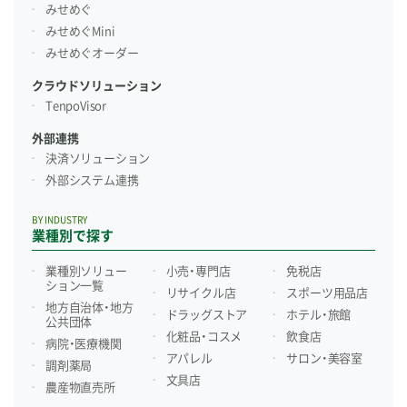
みせめぐ
みせめぐMini
みせめぐオーダー
クラウドソリューション
TenpoVisor
外部連携
決済ソリューション
外部システム連携
BY INDUSTRY
業種別で探す
業種別ソリュー
小売・専門店
免税店
ション一覧
リサイクル店
スポーツ用品店
地方自治体・地方
ドラッグストア
ホテル・旅館
公共団体
化粧品・コスメ
飲食店
病院・医療機関
アパレル
サロン・美容室
調剤薬局
文具店
農産物直売所