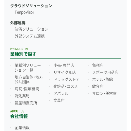
クラウドソリューション
TenpoVisor
外部連携
決済ソリューション
外部システム連携
BY INDUSTRY
業種別で探す
業種別ソリュー
小売・専門店
免税店
ション一覧
リサイクル店
スポーツ用品店
地方自治体・地方
ドラッグストア
ホテル・旅館
公共団体
化粧品・コスメ
飲食店
病院・医療機関
アパレル
サロン・美容室
調剤薬局
文具店
農産物直売所
ABOUT US
会社情報
企業情報