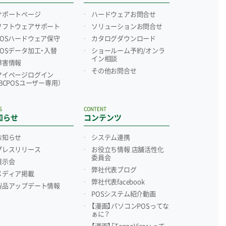
サポートページ
ハードウェアお問合せ
ソフトウェアサポート
ソリューションお問合せ
POSハードウェア保守
カタログダウンロード
POSデータ加工・入替
ショールーム予約/
オンラ
イン相談
障害情報
その他お問合せ
マイページログイン
（BCPOSユーザー専用）
S
CONTENT
知らせ
コンテンツ
お知らせ
システム連携
プレスリリース
お役立ち情報 店舗活性化
委員会
展示会
弊社代表ブログ
メディア掲載
弊社代表facebook
製品アップデート情報
POSシステム紹介動画
【漫画】パソコンPOSってな
ぁに？