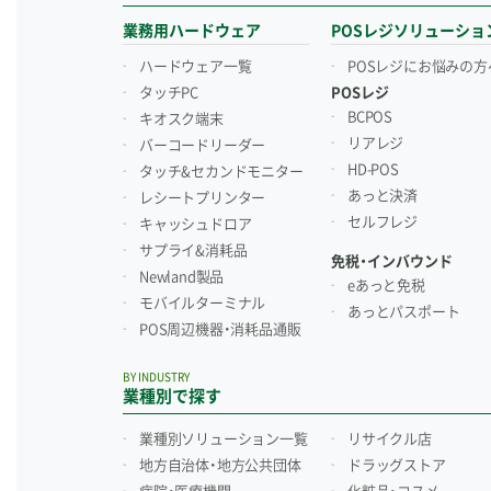
業務用ハードウェア
POSレジソリューショ
ハードウェア一覧
POSレジにお悩みの方
タッチPC
POSレジ
BCPOS
キオスク端末
リアレジ
バーコードリーダー
HD-POS
タッチ&セカンドモニター
あっと決済
レシートプリンター
セルフレジ
キャッシュドロア
サプライ&消耗品
免税・インバウンド
Newland製品
eあっと免税
モバイルターミナル
あっとパスポート
POS周辺機器・消耗品通販
BY INDUSTRY
業種別で探す
業種別ソリューション一覧
リサイクル店
地方自治体・地方公共団体
ドラッグストア