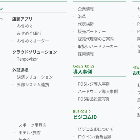
ン
企業情報
沿革
へ
店舗アプリ
代表挨拶
みせめぐ
販売パートナー
みせめぐMini
販売代理店のご案内
みせめぐオーダー
取扱いハードメーカー
クラウドソリューション
採用情報
TenpoVisor
CASE STUDIES
NEW
外部連携
導入事例
お
決済ソリューション
POSレジ導入事例
外部システム連携
ハードウェア導入事例
POS製品設置写真
BUSICOM ID
ビジコムID
スポーツ用品店
ビジコムIDについて
ホテル・旅館
ログイン/新規登録