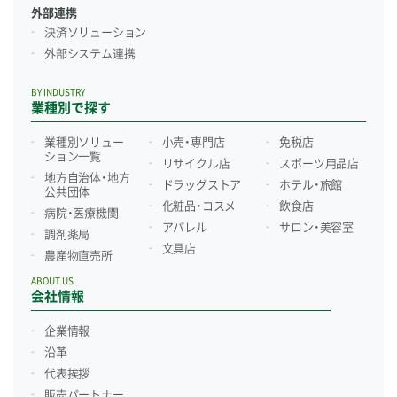
外部連携
決済ソリューション
外部システム連携
BY INDUSTRY
業種別で探す
業種別ソリュー
小売・専門店
免税店
ション一覧
リサイクル店
スポーツ用品店
地方自治体・地方
ドラッグストア
ホテル・旅館
公共団体
化粧品・コスメ
飲食店
病院・医療機関
アパレル
サロン・美容室
調剤薬局
文具店
農産物直売所
ABOUT US
会社情報
企業情報
沿革
代表挨拶
販売パートナー