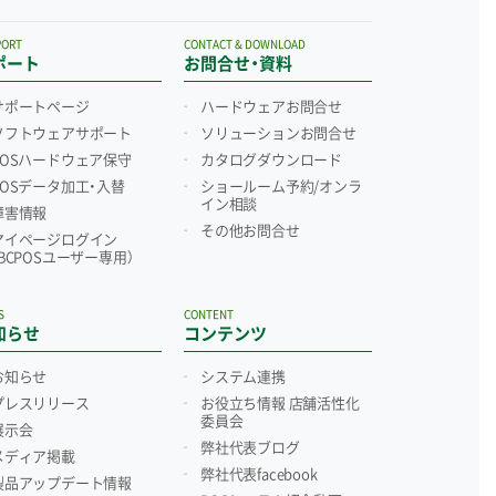
PORT
CONTACT & DOWNLOAD
ポート
お問合せ・資料
サポートページ
ハードウェアお問合せ
ソフトウェアサポート
ソリューションお問合せ
POSハードウェア保守
カタログダウンロード
POSデータ加工・入替
ショールーム予約/
オンラ
イン相談
障害情報
その他お問合せ
マイページログイン
（BCPOSユーザー専用）
S
CONTENT
知らせ
コンテンツ
お知らせ
システム連携
プレスリリース
お役立ち情報 店舗活性化
委員会
展示会
弊社代表ブログ
メディア掲載
弊社代表facebook
製品アップデート情報