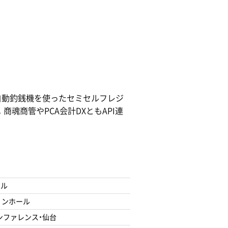
や自動釣銭機を使ったセミセルフレジ
魂商管やPCA会計DXともAPI連
ール
ョンホール
ンファレンス・仙台