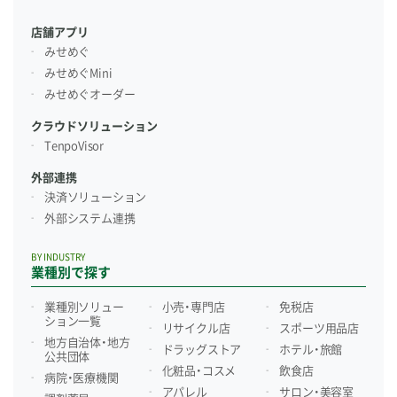
店舗アプリ
みせめぐ
みせめぐMini
みせめぐオーダー
クラウドソリューション
TenpoVisor
外部連携
決済ソリューション
外部システム連携
BY INDUSTRY
業種別で探す
業種別ソリュー
小売・専門店
免税店
ション一覧
リサイクル店
スポーツ用品店
地方自治体・地方
ドラッグストア
ホテル・旅館
公共団体
化粧品・コスメ
飲食店
病院・医療機関
アパレル
サロン・美容室