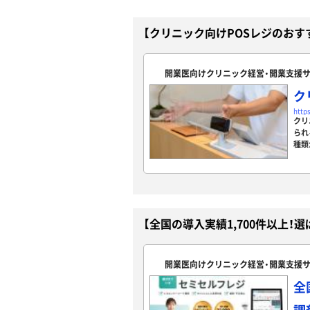
【クリニック向けPOSレジのおす
開業医向けクリニック経営・開業支援
ク
http
クリ
られ
種類
【全国の導入実績1,700件以上
開業医向けクリニック経営・開業支援
全