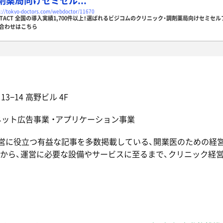
剤薬局向けセミセル...
s://tokyo-doctors.com/webdoctor/11670
NTACT 全国の導入実績1,700件以上！選ばれるビジコムのクリニック・調剤薬局向けセミセル
合わせはこちら
3−14 高野ビル 4F
ネット広告事業 ・アプリケーション事業
経営に役立つ有益な記事を多数掲載している、開業医のための経
から、運営に必要な設備やサービスに至るまで、クリニック経