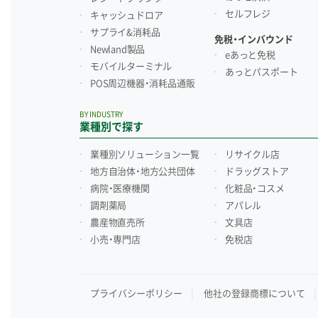
セルフレジ
キャッシュドロア
サプライ&消耗品
免税・インバウンド
Newland製品
eあっと免税
モバイルターミナル
あっとパスポート
POS周辺機器・消耗品通販
BY INDUSTRY
業種別で探す
業種別ソリューション一覧
リサイクル店
地方自治体・地方公共団体
ドラッグストア
病院・医療機関
化粧品・コスメ
調剤薬局
アパレル
農産物直売所
文具店
小売・専門店
免税店
プライバシーポリシー
他社の登録商標について