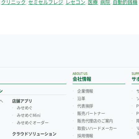
,
クリニック
,
セミセルフレジ
,
レセコン
,
医療
,
病院
,
自動釣銭機
ABOUT US
SUP
会社情報
サ
ン
企業情報
沿革
へ
店舗アプリ
代表挨拶
みせめぐ
販売パートナー
みせめぐMini
販売代理店のご案内
みせめぐオーダー
取扱いハードメーカー
クラウドソリューション
採用情報