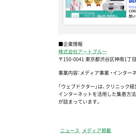
調
http
CO
問い
■企業情報
株式会社アートブルー
〒150-0041 東京都渋谷区神南1丁目1
事業内容：メディア事業 ・インター
「ウェブドクター」は、クリニック
インターネットを活用した集患方法
が詰まっています。
-
ニュース
,
メディア掲載