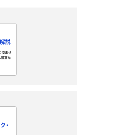
て解説
に済ませ
は豊富な
ク・