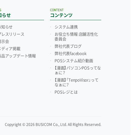
S
CONTENT
知らせ
コンテンツ
お知らせ
システム連携
プレスリリース
お役立ち情報 店舗活性化
委員会
展示会
弊社代表ブログ
メディア掲載
弊社代表facebook
製品アップデート情報
POSシステム紹介動画
【漫画】パソコンPOSってな
ぁに？
【漫画】「TenpoVisor」って
なぁに？
POSレジとは
Copyright © 2026 BUSICOM Co., Ltd. All Rights Reserved.